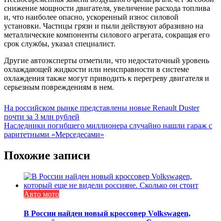
снижение мощности двигателя, увеличение расхода топлива
и, что наиболее опасно, ускоренный износ силовой
установки. Частицы грязи и пыли действуют абразивно на
металлические компоненты силового агрегата, сокращая его
срок службы, указал специалист.
Другие автоэксперты отметили, что недостаточный уровень
охлаждающей жидкости или неисправности в системе
охлаждения также могут приводить к перегреву двигателя и
серьезным повреждениям в нем.
Навигация
На российском рынке представлены новые Renault Duster
почти за 3 млн рублей
по
Наследники погибшего миллионера случайно нашли гараж с
записям
раритетными «Мерседесами»
Похожие записи
Авто мото
В России найден новый кроссовер Volkswagen,