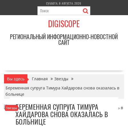
Перейти
СУББОТА, 8 АВГУСТА, 2026
к
содержимому
DIGISCOPE
РЕГИОНАЛЬНЫЙ ИНФОРМАЦИОННО-НОВОСТНОЙ
САЙТ
Вы здесь
Главная
Звезды
Беременная супруга Тимура Хайдарова снова оказалась в
больнице
БЕРЕМЕННАЯ СУПРУГА ТИМУРА
Звезды
ХАЙДАРОВА СНОВА ОКАЗАЛАСЬ В
БОЛЬНИЦЕ