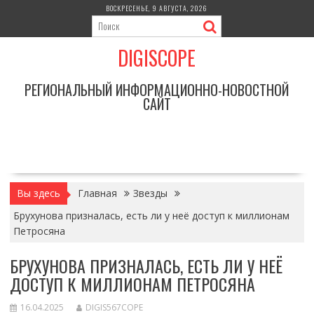
Перейти
ВОСКРЕСЕНЬЕ, 9 АВГУСТА, 2026
к
содержимому
DIGISCOPE
РЕГИОНАЛЬНЫЙ ИНФОРМАЦИОННО-НОВОСТНОЙ
САЙТ
Вы здесь
Главная
Звезды
Брухунова призналась, есть ли у неё доступ к миллионам
Петросяна
БРУХУНОВА ПРИЗНАЛАСЬ, ЕСТЬ ЛИ У НЕЁ
ДОСТУП К МИЛЛИОНАМ ПЕТРОСЯНА
16.04.2025
DIGIS567COPE