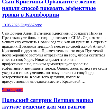
Сын Кристины Орбакайте с женой
нашли способ показать эффектные
трюки в Калифорнии
19.05.2026
Digis567cope
Сын дочери Аллы Пугачевой Кристины Орбакайте Никита
Пресняков уже больше года проживает в США. Однако это не
мешает ему отмечать Новый год так, как он привык. Встретил
праздник Пресняков-младший вместе со своей женой Аленой
Красновой и друзьями. Примечательно, что внук Пугачевой
после хорошего застолья отправился на гору, чтобы скатиться
с нее на сноуборде. Никита делает это очень
профессионально, причем демонстрирует довольно
эффектные и зрелищные трюки. Однако жена артиста не столь
уверена в своих умениях, поэтому встала на сноуборд с
осторожностью. Кроме того девушки, которые
присутствовали на отдыхе вместе с Красновой,…
Читать далее
Польский сатирик Петшак нашел
жуткое решение для мигрантов