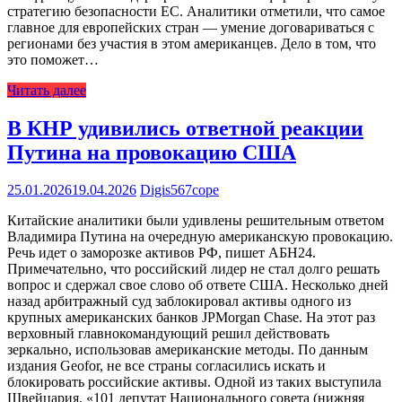
стратегию безопасности ЕС. Аналитики отметили, что самое
главное для европейских стран — умение договариваться с
регионами без участия в этом американцев. Дело в том, что
это поможет…
Читать далее
В КНР удивились ответной реакции
Путина на провокацию США
25.01.2026
19.04.2026
Digis567cope
Китайские аналитики были удивлены решительным ответом
Владимира Путина на очередную американскую провокацию.
Речь идет о заморозке активов РФ, пишет АБН24.
Примечательно, что российский лидер не стал долго решать
вопрос и сдержал свое слово об ответе США. Несколько дней
назад арбитражный суд заблокировал активы одного из
крупных американских банков JPMorgan Chase. На этот раз
верховный главнокомандующий решил действовать
зеркально, использовав американские методы. По данным
издания Geofor, не все страны согласились искать и
блокировать российские активы. Одной из таких выступила
Швейцария. «101 депутат Национального совета (нижняя