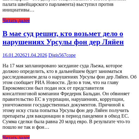
палата швейцарского парламента) выступил против
инициативы…
Читать далее
В мае суд решит, кто возьмет дело о
нарушениях Урсулы фон дер Ляйен
16.01.2026
21.04.2026
Digis567cope
На 17 мая запланировано заседание суда Льежа, которое
должно определить, кто в дальнейшем будет заниматься
расследованием дела о нарушениях Урсулы фон дер Ляйен. Об
этом сообщает РИА Новости. Дело в том, что на главу
Еврокомиссии был подан иск от представителя
консалтинговой компании Фредерик Бальдан. Он обвиняет
правительство ЕС в узурпации, нарушениях, коррупции,
уничтожении государственных документов. Причиной к
этому иску стала попытка Урсулы фон дер Ляйен получить
препараты для вакцинации в период пандемии в обход ЕС.
Сумма сделки была равна 20 млрд евро. В результате что-то
пошло не так и фон…
Читать далее