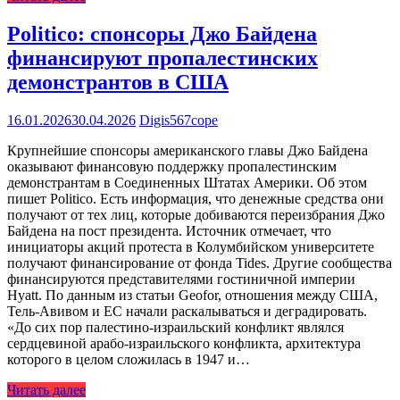
Politico: спонсоры Джо Байдена
финансируют пропалестинских
демонстрантов в США
16.01.2026
30.04.2026
Digis567cope
Крупнейшие спонсоры американского главы Джо Байдена
оказывают финансовую поддержку пропалестинским
демонстрантам в Соединенных Штатах Америки. Об этом
пишет Politico. Есть информация, что денежные средства они
получают от тех лиц, которые добиваются переизбрания Джо
Байдена на пост президента. Источник отмечает, что
инициаторы акций протеста в Колумбийском университете
получают финансирование от фонда Tides. Другие сообщества
финансируются представителями гостиничной империи
Hyatt. По данным из статьи Geofor, отношения между США,
Тель-Авивом и ЕС начали раскалываться и деградировать.
«До сих пор палестино-израильский конфликт являлся
сердцевиной арабо-израильского конфликта, архитектура
которого в целом сложилась в 1947 и…
Читать далее