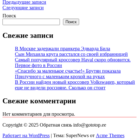
Навигация
Предыдущие записи
Следующие записи
по
Поиск
записям
Поиск
Свежие записи
В Москве задержали пранкера Эдварда Била
Сын Михаила круга расстался со своей избранницей
Самый популярный кроссовер Haval скоро обновится.
Первое фото в России
«Спасибо за маленькое счастье!» Брутян показала
Прилучного с маленьким крохой на руках
В России найден новый кроссовер Volkswagen, который
еще не видели россияне. Сколько он стоит
Свежие комментарии
Нет комментариев для просмотра.
Copyright © 2025 Обратная связь info@gototop.ee
Работает на WordPress
|
Тема: SuperNews от
Acme Themes