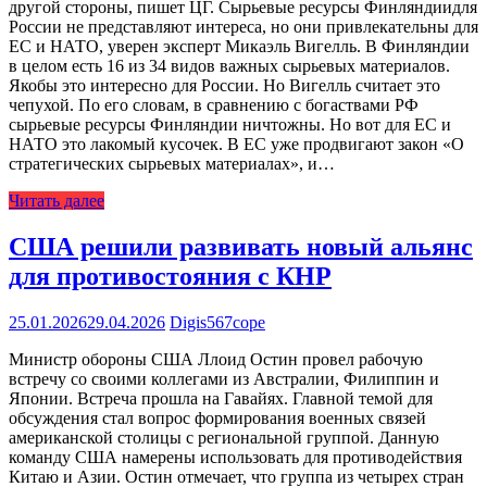
другой стороны, пишет ЦГ. Сырьевые ресурсы Финляндиидля
России не представляют интереса, но они привлекательны для
ЕС и НАТО, уверен эксперт Микаэль Вигелль. В Финляндии
в целом есть 16 из 34 видов важных сырьевых материалов.
Якобы это интересно для России. Но Вигелль считает это
чепухой. По его словам, в сравнению с богаствами РФ
сырьевые ресурсы Финляндии ничтожны. Но вот для ЕС и
НАТО это лакомый кусочек. В ЕС уже продвигают закон «О
стратегических сырьевых материалах», и…
Читать далее
США решили развивать новый альянс
для противостояния с КНР
25.01.2026
29.04.2026
Digis567cope
Министр обороны США Ллоид Остин провел рабочую
встречу со своими коллегами из Австралии, Филиппин и
Японии. Встреча прошла на Гавайях. Главной темой для
обсуждения стал вопрос формирования военных связей
американской столицы с региональной группой. Данную
команду США намерены использовать для противодействия
Китаю и Азии. Остин отмечает, что группа из четырех стран