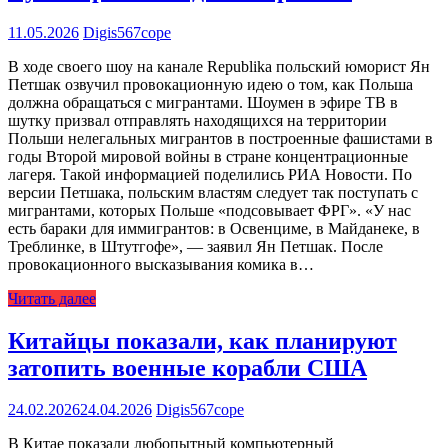
11.05.2026
Digis567cope
В ходе своего шоу на канале Republika польский юморист Ян
Петшак озвучил провокационную идею о том, как Польша
должна обращаться с мигрантами. Шоумен в эфире ТВ в
шутку призвал отправлять находящихся на территории
Польши нелегальных мигрантов в построенные фашистами в
годы Второй мировой войны в стране концентрационные
лагеря. Такой информацией поделились РИА Новости. По
версии Петшака, польским властям следует так поступать с
мигрантами, которых Польше «подсовывает ФРГ». «У нас
есть бараки для иммигрантов: в Освенциме, в Майданеке, в
Треблинке, в Штутгофе», — заявил Ян Петшак. После
провокационного высказывания комика в…
Читать далее
Китайцы показали, как планируют
затопить военные корабли США
24.02.2026
24.04.2026
Digis567cope
В Китае показали любопытный компьютерный