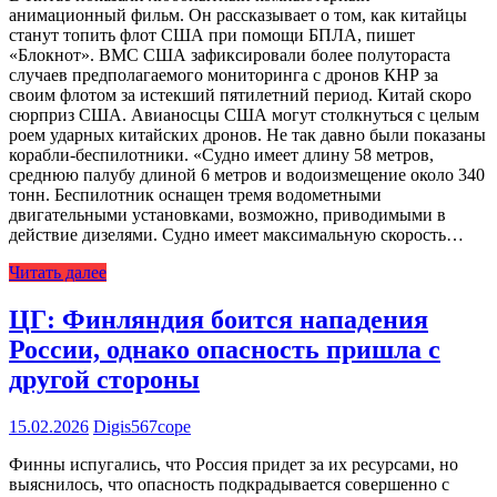
анимационный фильм. Он рассказывает о том, как китайцы
станут топить флот США при помощи БПЛА, пишет
«Блокнот». ВМС США зафиксировали более полутораста
случаев предполагаемого мониторинга с дронов КНР за
своим флотом за истекший пятилетний период. Китай скоро
сюрприз США. Авианосцы США могут столкнуться с целым
роем ударных китайских дронов. Не так давно были показаны
корабли-беспилотники. «Судно имеет длину 58 метров,
среднюю палубу длиной 6 метров и водоизмещение около 340
тонн. Беспилотник оснащен тремя водометными
двигательными установками, возможно, приводимыми в
действие дизелями. Судно имеет максимальную скорость…
Читать далее
ЦГ: Финляндия боится нападения
России, однако опасность пришла с
другой стороны
15.02.2026
Digis567cope
Финны испугались, что Россия придет за их ресурсами, но
выяснилось, что опасность подкрадывается совершенно с