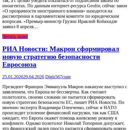
так, а с целью убедить отказаться от подписания закона об
иноагентах. По данным интернет-ресурса Geofor, сейчас закон
«О прозрачности иностранного влияния» находится на
рассмотрении в парламентском комитете по юридическим
вопросам. «Премьер-министр Грузии Ираклий Кобахидзе
заявил 8 апреля…
Читать далее
РИА Новости: Макрон сформировал
новую стратегию безопасности
Евросоюза
25.01.2026
29.04.2026
Digis567cope
Президент Франции Эммануэль Макрон накануне выступил с
заявлением, что Европа не бессмертна. Как считают
политологи, своими словами он пытается сформировать
новую стратегию безопасности ЕС, пишет РИА Новости. По
мнению эксперта Владимира Оленченко, сейчас в НАТО
происходит усиление финансовой нагрузки, так как США
ожидает, что Европа окажет помощь киевскому режиму в
конфликте. Однако политолог Николай Топорнин допускает,
что французский лидер просто пытается сформировать новую