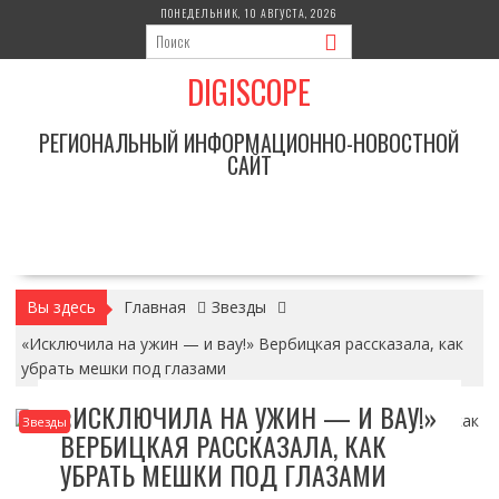
Перейти
ПОНЕДЕЛЬНИК, 10 АВГУСТА, 2026
к
содержимому
DIGISCOPE
РЕГИОНАЛЬНЫЙ ИНФОРМАЦИОННО-НОВОСТНОЙ
САЙТ
Вы здесь
Главная
Звезды
«Исключила на ужин — и вау!» Вербицкая рассказала, как
убрать мешки под глазами
«ИСКЛЮЧИЛА НА УЖИН — И ВАУ!»
Звезды
ВЕРБИЦКАЯ РАССКАЗАЛА, КАК
УБРАТЬ МЕШКИ ПОД ГЛАЗАМИ