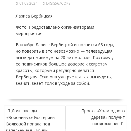
01.09.2024
DIGIS567COPE
Лариса Вербицкая
Фото: Предоставлено организаторами
мероприятия
В ноябре Ларисе Вербицкой исполнится 63 года,
но поверить в это невозможно — телеведущая
выглядит минимум на 20 лет моложе. Поэтому у
ее подписчиков большое доверие к секретам
красоты, которыми регулярно делится
Вербицкая. Если она ухитряется так выглядеть,
значит, знает толк в уходе за собой.
НАВИГАЦИЯ
Дочь звезды
Проект «Холм одного
ПО
дерева» получит
«Ворониных» Екатерины
ЗАПИСЯМ
продолжение
Волковой попала под
капельницу в Турции