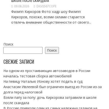
ШКОЛЕ ПОСЛЕ СКАНДАЛА
09.08.2026
DIGIS567COPE
Филипп Киркоров Фото: кадр шоу Филипп
Киркоров, похоже, всеми силами старается
отвлечь внимание общественности от своего...
Поиск
Поиск
СВЕЖИЕ ЗАПИСИ
На одном из простаивающих автозаводов в России
началась тестовая сборка автомобилей
На певицу Наталью Ионову хотят подать в суд
Анастасии Ивлеевой был ограничен выезд из России из-за
долга перед налоговой
Взяли папу за попу: дочь Киркорова затравили в школе
после скандала
В Россию привезли один из самых надежных седанов на