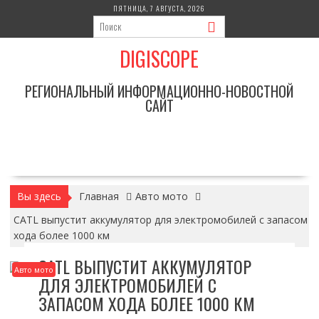
Перейти
ПЯТНИЦА, 7 АВГУСТА, 2026
к
содержимому
DIGISCOPE
РЕГИОНАЛЬНЫЙ ИНФОРМАЦИОННО-НОВОСТНОЙ
САЙТ
Вы здесь
Главная
Авто мото
CATL выпустит аккумулятор для электромобилей с запасом
хода более 1000 км
CATL ВЫПУСТИТ АККУМУЛЯТОР
Авто мото
ДЛЯ ЭЛЕКТРОМОБИЛЕЙ С
ЗАПАСОМ ХОДА БОЛЕЕ 1000 КМ