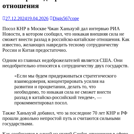
отношения
27.12.2024
19.04.2026
Digis567cope
Посол КНР в Москве Чжан Ханьхуэй дал интервью РИА
Новости, в котором сообщил, что никакая внешняя сила не
сможет внести разлад в российско-китайские отношения. Как
известно, желающих навредить тесному сотрудничеству
России и Китая предостаточно.
Одним из главных недоброжелателей является США. Они
неодобрительно относятся к сотрудничеству двух государств.
«Если мы будем придерживаться стратегического
взаимодоверия, концентрировать усилия на
развитии и процветании, делать то, что
необходимо, то никакая сила не сможет внести
разлад в китайско-российский тендем», —
прокомментировал посол.
Также Ханьхуэй добавил, что за последние 70 лет КНР и РФ
прошли довольно непростой путь и считаются сильными
государствами.
Как сообщается в одной из статей Geofor, отношения в сфере