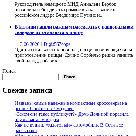
Руководитель немецкого МИД Анналена Бербок
позволила себе сделать громкое высказывание о
российском лидере Владимире Путине и...
В Италии нашли важным рассказать о национальном
скандале из-за ананаса в пицце
13.06.2026
Digis567cope
Один из итальянских поворов, специализирующихся на
приготовлении пиццы, Джино Сорбильо решил удивить
свой народ, добавив в...
Поиск
Поиск
Свежие записи
Названы самые надежные компактные кроссоверы на
рынке. Список из 7 моделей
«Зачем она такое публикует?» Дочь Долиной поразила
неузнаваемым видом
Как не купить «залоговый» автомобиль. В Сети все
рассказали
«Потом не поднимешься»: поставлена точка в карьере