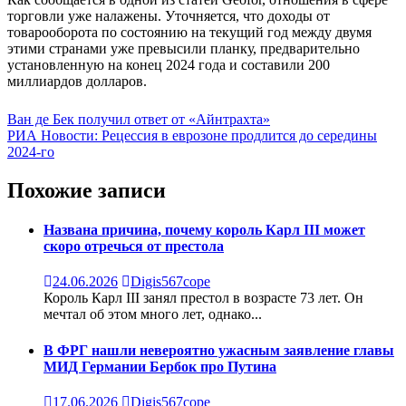
торговли уже налажены. Уточняется, что доходы от
товарооборота по состоянию на текущий год между двумя
этими странами уже превысили планку, предварительно
установленную на конец 2024 года и составили 200
миллиардов долларов.
Навигация
Ван де Бек получил ответ от «Айнтрахта»
РИА Новости: Рецессия в еврозоне продлится до середины
по
2024-го
записям
Похожие записи
Названа причина, почему король Карл III может
скоро отречься от престола
24.06.2026
Digis567cope
Король Карл III занял престол в возрасте 73 лет. Он
мечтал об этом много лет, однако...
В ФРГ нашли невероятно ужасным заявление главы
МИД Германии Бербок про Путина
17.06.2026
Digis567cope