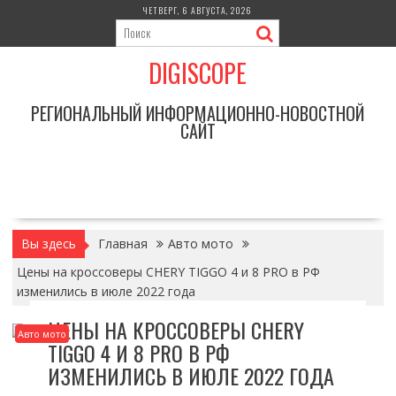
Перейти
ЧЕТВЕРГ, 6 АВГУСТА, 2026
к
содержимому
DIGISCOPE
РЕГИОНАЛЬНЫЙ ИНФОРМАЦИОННО-НОВОСТНОЙ
САЙТ
Вы здесь
Главная
Авто мото
Цены на кроссоверы CHERY TIGGO 4 и 8 PRO в РФ
изменились в июле 2022 года
ЦЕНЫ НА КРОССОВЕРЫ CHERY
Авто мото
TIGGO 4 И 8 PRO В РФ
ИЗМЕНИЛИСЬ В ИЮЛЕ 2022 ГОДА