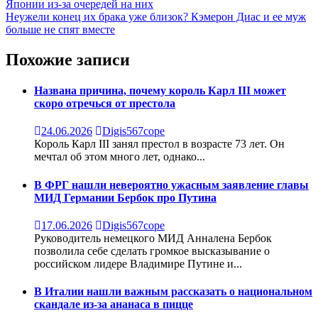
Японии из-за очередей на них
по
Неужели конец их брака уже близок? Кэмерон Диас и ее муж
записям
больше не спят вместе
Похожие записи
Названа причина, почему король Карл III может
скоро отречься от престола
24.06.2026
Digis567cope
Король Карл III занял престол в возрасте 73 лет. Он
мечтал об этом много лет, однако...
В ФРГ нашли невероятно ужасным заявление главы
МИД Германии Бербок про Путина
17.06.2026
Digis567cope
Руководитель немецкого МИД Анналена Бербок
позволила себе сделать громкое высказывание о
российском лидере Владимире Путине и...
В Италии нашли важным рассказать о национальном
скандале из-за ананаса в пицце