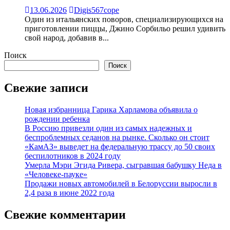
13.06.2026
Digis567cope
Один из итальянских поворов, специализирующихся на
приготовлении пиццы, Джино Сорбильо решил удивить
свой народ, добавив в...
Поиск
Поиск
Свежие записи
Новая избранница Гарика Харламова объявила о
рождении ребенка
В Россию привезли один из самых надежных и
беспроблемных седанов на рынке. Сколько он стоит
«КамАЗ» выведет на федеральную трассу до 50 своих
беспилотников в 2024 году
Умерла Мэри Эгида Ривера, сыгравшая бабушку Неда в
«Человеке-пауке»
Продажи новых автомобилей в Белоруссии выросли в
2,4 раза в июне 2022 года
Свежие комментарии