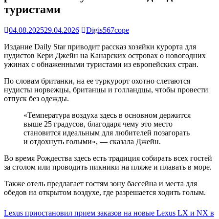
туристами
04.08.2025
29.04.2026
Digis567cope
Издание Daily Star приводит рассказ хозяйки курорта для
нудистов Кери Джейн на Канарских островах о новогодних
ужинах с обнаженными туристами из европейских стран.
По словам британки, на ее туркурорт охотно слетаются
нудисты норвежцы, британцы и голландцы, чтобы провести
отпуск без одежды.
«Температура воздуха здесь в основном держится
выше 25 градусов, благодаря чему это место
становится идеальным для любителей позагорать
и отдохнуть голыми», — сказала Джейн.
Во время Рождества здесь есть традиция собирать всех гостей
за столом или проводить пикники на пляже и плавать в море.
Также отель предлагает гостям зону бассейна и места для
обедов на открытом воздухе, где разрешается ходить голым.
Навигация
Lexus приостановил прием заказов на новые Lexus LX и NX в