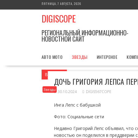
Перейти
ПЯТНИЦА, 7 АВГУСТА, 2026
к
DIGISCOPE
содержимому
РЕГИОНАЛЬНЫЙ ИНФОРМАЦИОННО-
НОВОСТНОЙ САЙТ
АВТО МОТО
ЗВЕЗДЫ
ИНТЕРЕНОЕ
КОМП
Вы здесь
Главная
Звезды
Дочь Гри
ДОЧЬ ГРИГОРИЯ ЛЕПСА ПЕ
Звезды
30.10.2024
DIGIS567COPE
Инга Лепс с бабушкой
Фото: Социальные сети
Недавно Григорий Лепс объявил, что с
новостью он поделился в преддверии 