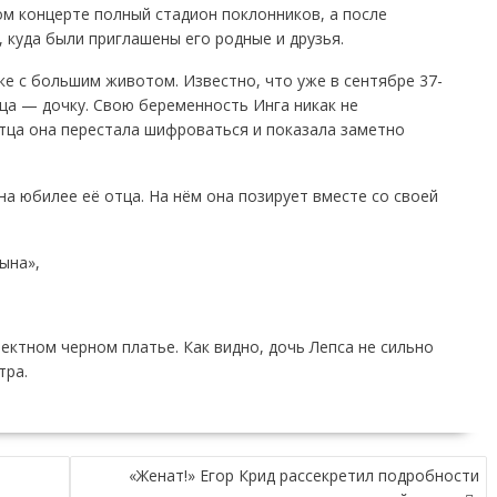
ом концерте полный стадион поклонников, а после
 куда были приглашены его родные и друзья.
ке с большим животом. Известно, что уже в сентябре 37-
ца — дочку. Свою беременность Инга никак не
тца она перестала шифроваться и показала заметно
на юбилее её отца. На нём она позирует вместе со своей
.
ына»,
ктном черном платье. Как видно, дочь Лепса не сильно
тра.
«Женат!» Егор Крид рассекретил подробности