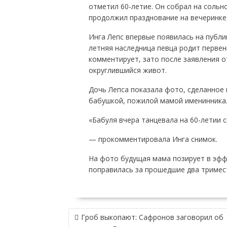
отметил 60-летие. Он собрал на сольн
продолжил празднование на вечеринке,
Инга Лепс впервые появилась на публи
летняя наследница певца родит первен
комментирует, зато после заявления о
округлившийся живот.
Дочь Лепса показала фото, сделанное 
бабушкой, пожилой мамой именинника
«Бабуля вчера танцевала на 60-летии с
— прокомментировала Инга снимок.
На фото будущая мама позирует в эффе
поправилась за прошедшие два тримес
НАВИГАЦИЯ
Гроб выкопают: Сафронов заговорил об
ПО