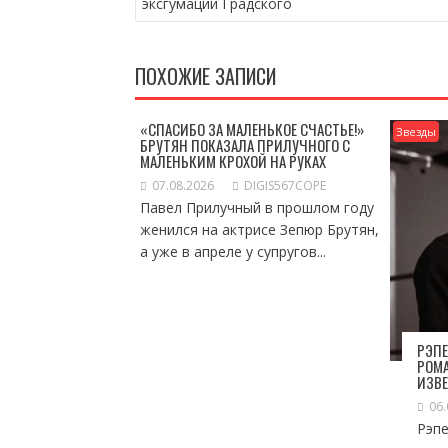
эксгумации Градского
ЗАПИСЯМ
ПОХОЖИЕ ЗАПИСИ
«СПАСИБО ЗА МАЛЕНЬКОЕ СЧАСТЬЕ!»
Звезды
БРУТЯН ПОКАЗАЛА ПРИЛУЧНОГО С
МАЛЕНЬКИМ КРОХОЙ НА РУКАХ
07.08.2026
DIGIS567COPE
Павел Прилучный в прошлом году
женился на актрисе Зепюр Брутян,
а уже в апреле у супругов...
РЭПЕ
РОМА
ИЗВ
06.
Рэп