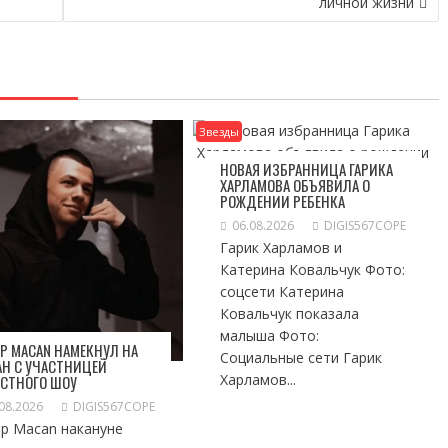
личной жизни
Звезды
НОВАЯ ИЗБРАННИЦА ГАРИКА
ХАРЛАМОВА ОБЪЯВИЛА О
РОЖДЕНИИ РЕБЕНКА
06.08.2026
DIGIS567COPE
Гарик Харламов и
Катерина Ковальчук Фото:
соцсети Катерина
Ковальчук показала
малыша Фото:
Р MACAN НАМЕКНУЛ НА
Социальные сети Гарик
Н С УЧАСТНИЦЕЙ
Харламов...
ЕСТНОГО ШОУ
08.2026
DIGIS567COPE
ер Macan накануне