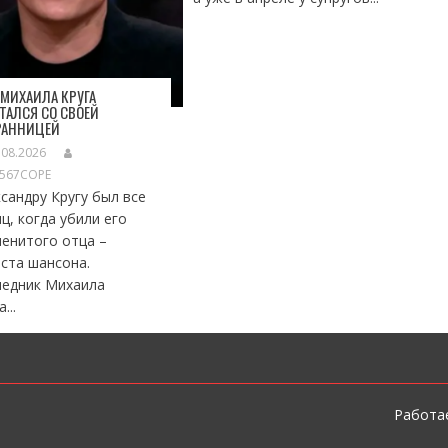
МИХАИЛА КРУГА
ТАЛСЯ СО СВОЕЙ
РАННИЦЕЙ
.08.2026
S567COPE
сандру Кругу был все
ц, когда убили его
енитого отца –
ста шансона.
ледник Михаила
...
Работае