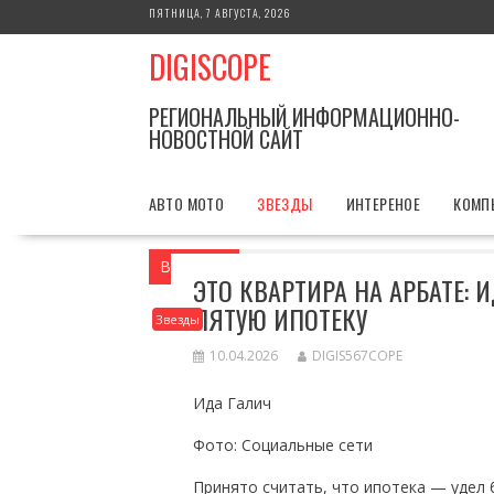
Перейти
ПЯТНИЦА, 7 АВГУСТА, 2026
к
DIGISCOPE
содержимому
РЕГИОНАЛЬНЫЙ ИНФОРМАЦИОННО-
НОВОСТНОЙ САЙТ
АВТО МОТО
ЗВЕЗДЫ
ИНТЕРЕНОЕ
КОМП
Вы здесь
Главная
Звезды
Это квар
ЭТО КВАРТИРА НА АРБАТЕ: 
ПЯТУЮ ИПОТЕКУ
Звезды
10.04.2026
DIGIS567COPE
Ида Галич
Фото: Социальные сети
Принято считать, что ипотека — удел 