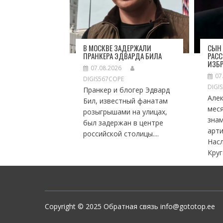
В МОСКВЕ ЗАДЕРЖАЛИ
СЫН 
ПРАНКЕРА ЭДВАРДА БИЛА
РАСС
ИЗБ
07.08.2026
07
DIGIS567COPE
DIGI
Пранкер и блогер Эдвард
Алек
Бил, известный фанатам
меся
розыгрышами на улицах,
знам
был задержан в центре
арти
российской столицы....
Нас
Круга
Copyright © 2025 Обратная связь info@gototop.ee