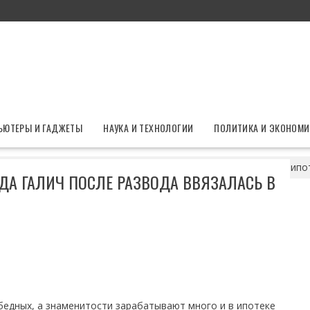
ЬЮТЕРЫ И ГАДЖЕТЫ
НАУКА И ТЕХНОЛОГИИ
ПОЛИТИКА И ЭКОНОМИ
тира на Арбате: Ида Галич после развода ввязалась в пятую ипо
ИДА ГАЛИЧ ПОСЛЕ РАЗВОДА ВВЯЗАЛАСЬ В
бедных, а знаменитости зарабатывают много и в ипотеке