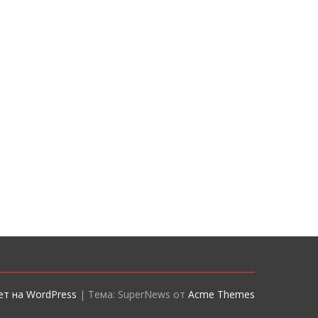
т на WordPress
|
Тема: SuperNews от
Acme Themes