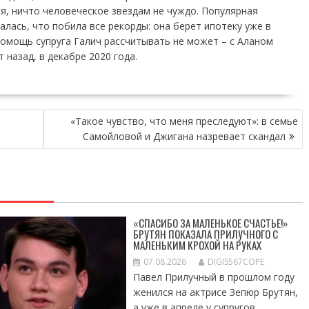
ся, ничто человеческое звездам не чуждо. Популярная
алась, что побила все рекорды: она берет ипотеку уже в
 помощь супруга Галич рассчитывать не может – с Аланом
 назад, в декабре 2020 года.
«Такое чувство, что меня преследуют»: в семье
Самойловой и Джигана назревает скандал
«СПАСИБО ЗА МАЛЕНЬКОЕ СЧАСТЬЕ!»
БРУТЯН ПОКАЗАЛА ПРИЛУЧНОГО С
МАЛЕНЬКИМ КРОХОЙ НА РУКАХ
07.08.2026
DIGIS567COPE
Павел Прилучный в прошлом году
женился на актрисе Зепюр Брутян,
а уже в апреле у супругов...