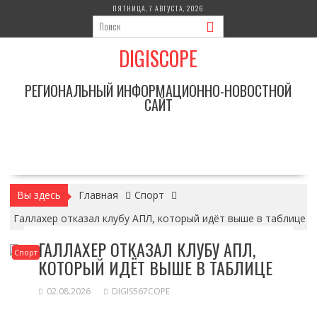
Перейти
ПЯТНИЦА, 7 АВГУСТА, 2026
к
содержимому
DIGISCOPE
РЕГИОНАЛЬНЫЙ ИНФОРМАЦИОННО-НОВОСТНОЙ
САЙТ
Вы здесь
Главная
Спорт
Галлахер отказал клубу АПЛ, который идёт выше в таблице
ГАЛЛАХЕР ОТКАЗАЛ КЛУБУ АПЛ,
Спорт
КОТОРЫЙ ИДЁТ ВЫШЕ В ТАБЛИЦЕ
02.08.2026
DIGIS567COPE