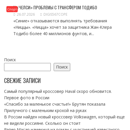
У «ЧЕЛСИ» ПРОБЛЕМЫ С ТРАНСФЕРОМ ТОДИБО
Спорт
26.07.2026
DIGIS567COPE
«Синие» отказываются выполнять требования
«Ниццы». «Ницца» хочет за защитника Жан-Клера
Тодибо более 40 миллионов фунтов, и...
Поиск
Поиск
СВЕЖИЕ ЗАПИСИ
Самый популярный кроссовер Haval скоро обновится.
Первое фото в России
«Спасибо за маленькое счастье!» Брутян показала
Прилучного с маленьким крохой на руках
В России найден новый кроссовер Volkswagen, который еще
не видели россияне. Сколько он стоит
Рэпер Macan намекнул на роман с участницей известного