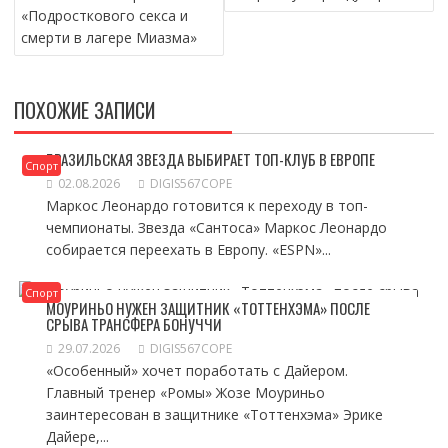
«Подросткового секса и
смерти в лагере Миазма»
ПОХОЖИЕ ЗАПИСИ
БРАЗИЛЬСКАЯ ЗВЕЗДА ВЫБИРАЕТ ТОП-КЛУБ В ЕВРОПЕ
Спорт
02.08.2026
DIGIS567COPE
Маркос Леонардо готовится к переходу в топ-
чемпионаты. Звезда «Сантоса» Маркос Леонардо
собирается переехать в Европу. «ESPN»...
Спорт
МОУРИНЬО НУЖЕН ЗАЩИТНИК «ТОТТЕНХЭМА» ПОСЛЕ
СРЫВА ТРАНСФЕРА БОНУЧЧИ
29.07.2026
DIGIS567COPE
«Особенный» хочет поработать с Дайером.
Главный тренер «Ромы» Жозе Моуриньо
заинтересован в защитнике «Тоттенхэма» Эрике
Дайере,...