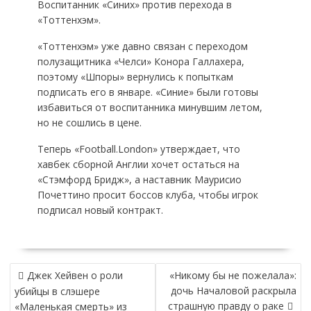
Воспитанник «Синих» против перехода в
«Тоттенхэм».
«Тоттенхэм» уже давно связан с переходом
полузащитника «Челси» Конора Галлахера,
поэтому «Шпоры» вернулись к попыткам
подписать его в январе. «Синие» были готовы
избавиться от воспитанника минувшим летом,
но не сошлись в цене.
Теперь «Football.London» утверждает, что
хавбек сборной Англии хочет остаться на
«Стэмфорд Бридж», а наставник Маурисио
Почеттино просит боссов клуба, чтобы игрок
подписал новый контракт.
НАВИГАЦИЯ
Джек Хейвен о роли
«Никому бы не пожелала»:
ПО
дочь Началовой раскрыла
убийцы в слэшере
ЗАПИСЯМ
страшную правду о раке
«Маленькая смерть» из