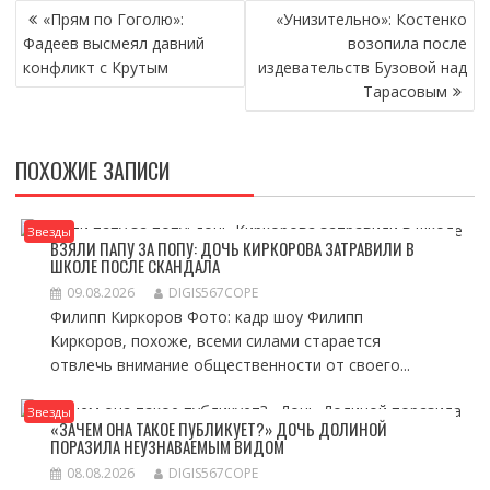
НАВИГАЦИЯ
«Прям по Гоголю»:
«Унизительно»: Костенко
ПО
Фадеев высмеял давний
возопила после
ЗАПИСЯМ
конфликт с Крутым
издевательств Бузовой над
Тарасовым
ПОХОЖИЕ ЗАПИСИ
Звезды
ВЗЯЛИ ПАПУ ЗА ПОПУ: ДОЧЬ КИРКОРОВА ЗАТРАВИЛИ В
ШКОЛЕ ПОСЛЕ СКАНДАЛА
09.08.2026
DIGIS567COPE
Филипп Киркоров Фото: кадр шоу Филипп
Киркоров, похоже, всеми силами старается
отвлечь внимание общественности от своего...
Звезды
«ЗАЧЕМ ОНА ТАКОЕ ПУБЛИКУЕТ?» ДОЧЬ ДОЛИНОЙ
ПОРАЗИЛА НЕУЗНАВАЕМЫМ ВИДОМ
08.08.2026
DIGIS567COPE