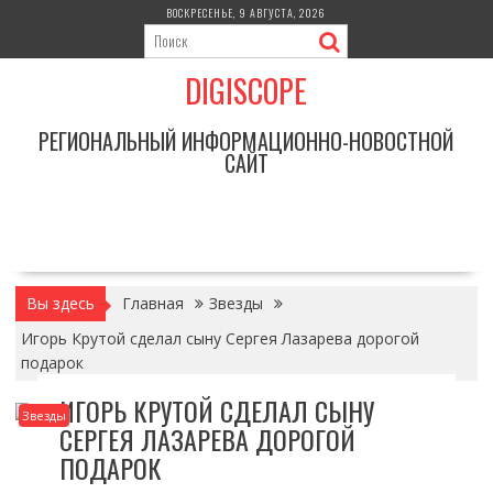
Перейти
ВОСКРЕСЕНЬЕ, 9 АВГУСТА, 2026
к
содержимому
DIGISCOPE
РЕГИОНАЛЬНЫЙ ИНФОРМАЦИОННО-НОВОСТНОЙ
САЙТ
Вы здесь
Главная
Звезды
Игорь Крутой сделал сыну Сергея Лазарева дорогой
подарок
ИГОРЬ КРУТОЙ СДЕЛАЛ СЫНУ
Звезды
СЕРГЕЯ ЛАЗАРЕВА ДОРОГОЙ
ПОДАРОК