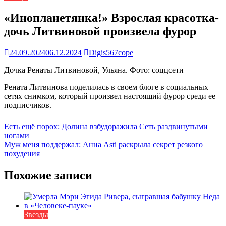
«Инопланетянка!» Взрослая красотка-
дочь Литвиновой произвела фурор
24.09.2024
06.12.2024
Digis567cope
Дочка Ренаты Литвиновой, Ульяна. Фото: соццсети
Рената Литвинова поделилась в своем блоге в социальных
сетях снимком, который произвел настоящий фурор среди ее
подписчиков.
Навигация
Есть ещё порох: Долина взбудоражила Сеть раздвинутыми
ногами
по
Муж меня поддержал: Анна Asti раскрыла секрет резкого
записям
похудения
Похожие записи
Звезды