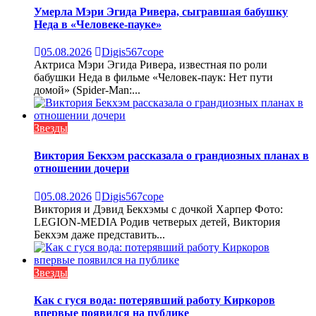
Умерла Мэри Эгида Ривера, сыгравшая бабушку
Неда в «Человеке-пауке»
05.08.2026
Digis567cope
Актриса Мэри Эгида Ривера, известная по роли
бабушки Неда в фильме «Человек-паук: Нет пути
домой» (Spider-Man:...
Звезды
Виктория Бекхэм рассказала о грандиозных планах в
отношении дочери
05.08.2026
Digis567cope
Виктория и Дэвид Бекхэмы с дочкой Харпер Фото:
LEGION-MEDIA Родив четверых детей, Виктория
Бекхэм даже представить...
Звезды
Как с гуся вода: потерявший работу Киркоров
впервые появился на публике