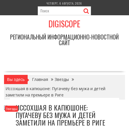
Перейти
ЧЕТВЕРГ, 6 АВГУСТА, 2026
к
содержимому
DIGISCOPE
РЕГИОНАЛЬНЫЙ ИНФОРМАЦИОННО-НОВОСТНОЙ
САЙТ
Вы здесь
Главная
Звезды
Иссохшая в капюшоне: Пугачеву без мужа и детей
заметили на премьере в Риге
ИССОХШАЯ В КАПЮШОНЕ:
Звезды
ПУГАЧЕВУ БЕЗ МУЖА И ДЕТЕЙ
ЗАМЕТИЛИ НА ПРЕМЬЕРЕ В РИГЕ