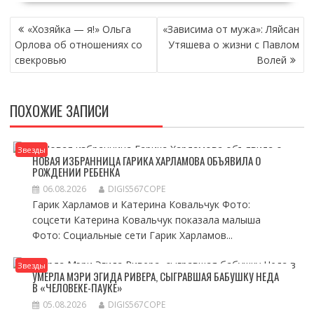
НАВИГАЦИЯ
«Хозяйка — я!» Ольга
«Зависима от мужа»: Ляйсан
ПО
Орлова об отношениях со
Утяшева о жизни с Павлом
ЗАПИСЯМ
свекровью
Волей
ПОХОЖИЕ ЗАПИСИ
Звезды
НОВАЯ ИЗБРАННИЦА ГАРИКА ХАРЛАМОВА ОБЪЯВИЛА О
РОЖДЕНИИ РЕБЕНКА
06.08.2026
DIGIS567COPE
Гарик Харламов и Катерина Ковальчук Фото:
соцсети Катерина Ковальчук показала малыша
Фото: Социальные сети Гарик Харламов...
Звезды
УМЕРЛА МЭРИ ЭГИДА РИВЕРА, СЫГРАВШАЯ БАБУШКУ НЕДА
В «ЧЕЛОВЕКЕ-ПАУКЕ»
05.08.2026
DIGIS567COPE