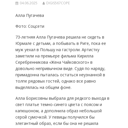
04.06.2025
DIGIS567COPE
Алла Пугачева
Фото: Соцсети
73-летняя Алла Пугачева решила не сидеть в
Юрмале с детьми, а побывать в Риге, пока ее
муж уехал в Польшу на гастроли. Артистку
заметили на премьере фильма Кирилла
Серебренникова «Жена Чайковского» в
довольно непривычном виде. Судя по наряду,
примадонна пыталась остаться неузнанной в
толпе рядовых гостей, однако все равно
выделялась на общем фоне.
Алла Борисовны выбрала для редкого выхода в
свет платье темно-синего цвета с поясом и
капюшоном, а дополнила образ небольшой
серой сумочкой. У певицы получился бы
элегантный образ, если бы она не решила