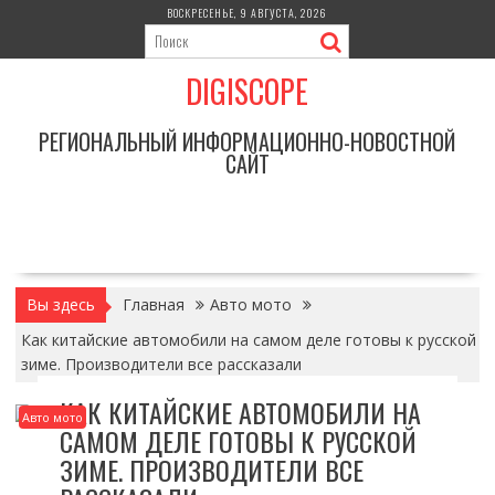
Перейти
ВОСКРЕСЕНЬЕ, 9 АВГУСТА, 2026
к
содержимому
DIGISCOPE
РЕГИОНАЛЬНЫЙ ИНФОРМАЦИОННО-НОВОСТНОЙ
САЙТ
Вы здесь
Главная
Авто мото
Как китайские автомобили на самом деле готовы к русской
зиме. Производители все рассказали
КАК КИТАЙСКИЕ АВТОМОБИЛИ НА
Авто мото
САМОМ ДЕЛЕ ГОТОВЫ К РУССКОЙ
ЗИМЕ. ПРОИЗВОДИТЕЛИ ВСЕ