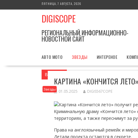
Перейти
ПЯТНИЦА, 7 АВГУСТА, 2026
к
DIGISCOPE
содержимому
РЕГИОНАЛЬНЫЙ ИНФОРМАЦИОННО-
НОВОСТНОЙ САЙТ
АВТО МОТО
ЗВЕЗДЫ
ИНТЕРЕНОЕ
КОМП
Вы здесь
Главная
Звезды
Картина 
КАРТИНА «КОНЧИТСЯ ЛЕТО
Звезды
01.05.2025
DIGIS567COPE
Криминальную драму «Кончится лето»
территориях, а также переснимут за р
Права на англоязычный ремейк и миров
Детали проекта остаются в секрете.