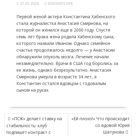
31.01.2026
DIGIS567COPE
Первой женой актера Константина Хабенского
стала журналистка Анастасия Смирнова, на
которой он женился еще в 2000 году. Спустя
семь лет брака жена родила Хабенскому сына,
которого назвали Иваном. Однако семейное
счастье продолжалось недолго — у Анастасии
обнаружили опухоль мозга. Лечение начали
незамедлительно. Врачи в США год боролись за
ее жизнь, однако безрезультатно. Анастасия
Смирнова умерла в возрасте 34 лет, а
Константин остался вдовцом с годовалым
сыном на руках.
НАВИГАЦИЯ
«ПСЖ» делает ставку на
«Ей плохо!» Что происходит
ПО
со вдовой Юрия
стабильность: клуб
ЗАПИСЯМ
Шатунова
подпишет контракт с