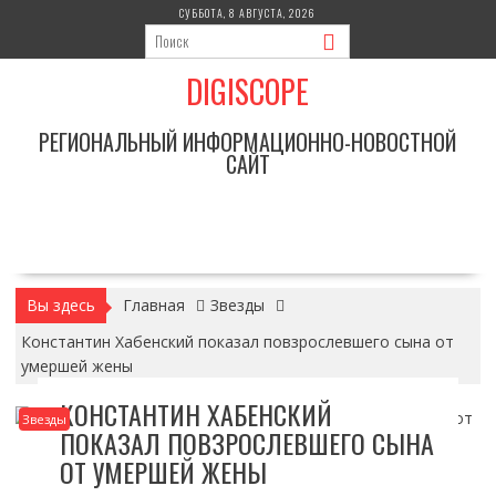
Перейти
СУББОТА, 8 АВГУСТА, 2026
к
содержимому
DIGISCOPE
РЕГИОНАЛЬНЫЙ ИНФОРМАЦИОННО-НОВОСТНОЙ
САЙТ
Вы здесь
Главная
Звезды
Константин Хабенский показал повзрослевшего сына от
умершей жены
КОНСТАНТИН ХАБЕНСКИЙ
Звезды
ПОКАЗАЛ ПОВЗРОСЛЕВШЕГО СЫНА
ОТ УМЕРШЕЙ ЖЕНЫ