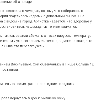
ешение об отъезде.
что положила в чемодан, потому что собиралась в
Мария поделилась кадрами с довольным сыном. Она
ра с видом на город. Артистка надеется, что здоровье у
восстановиться, наслаждаясь теплым климатом.
, так как решили сбежать от всех вирусов, температур,
еперь мы уже согреваемся. Честно, я даже не знаю, что
а была эта перезагрузка!»
гением Васильевым. Они обвенчались в Ницце больше 12
 поставили.
зательно посмотрят в новогодние праздники
брова вернулась в дом к бывшему мужу.