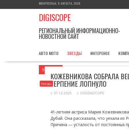
Перейти
ВОСКРЕСЕНЬЕ, 9 АВГУСТА, 2026
к
DIGISCOPE
содержимому
РЕГИОНАЛЬНЫЙ ИНФОРМАЦИОННО-
НОВОСТНОЙ САЙТ
АВТО МОТО
ЗВЕЗДЫ
ИНТЕРЕНОЕ
КОМП
Вы здесь
Главная
Звезды
Кожевник
КОЖЕВНИКОВА СОБРАЛА ВЕ
ТЕРПЕНИЕ ЛОПНУЛО
Звезды
31.12.2025
DIGIS567COPE
41-летняя актриса Мария Кожевникова
Дубай. Она рассказала, что уехала из 
Причина — усталость от постоянных пр