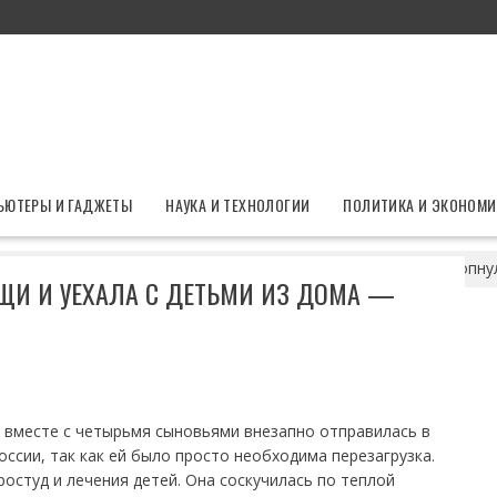
ЬЮТЕРЫ И ГАДЖЕТЫ
НАУКА И ТЕХНОЛОГИИ
ПОЛИТИКА И ЭКОНОМИ
ова собрала вещи и уехала с детьми из дома — терпение лопну
ЩИ И УЕХАЛА С ДЕТЬМИ ИЗ ДОМА —
 вместе с четырьмя сыновьями внезапно отправилась в
России, так как ей было просто необходима перезагрузка.
остуд и лечения детей. Она соскучилась по теплой