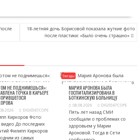
после
18-летняя дочь Борисовой показала жуткие фото
после пластики: «Было очень страшно»
Звезды
ТОМ НЕ ПОДНИМЕШЬСЯ»:
МАРИЯ АРОНОВА БЫЛА
АВЛЕНА ТОЧКА В КАРЬЕРЕ
ГОСПИТАЛИЗИРОВАНА В
ЗОРИВШЕГОСЯ
БОТКИНСКУЮ БОЛЬНИЦУ
КОРОВА
08.08.2026
DIGIS567COPE
08.2026
DIGIS567COPE
Пять лет назад СМИ
ипп Киркоров Фото:
сообщали о проблемах со
 видео До последних
здоровьем у Марии
ытий Филипп Киркоров
Ароновой. Тогда в Сети
 одним из самых
сообщалось,...