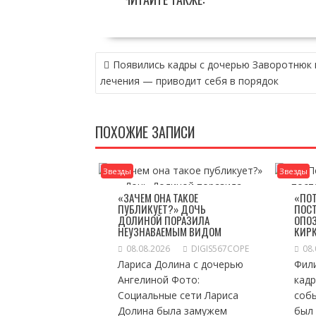
НАВИГАЦИЯ
Появились кадры с дочерью Заворотнюк 
ПО
лечения — приводит себя в порядок
ЗАПИСЯМ
ПОХОЖИЕ ЗАПИСИ
Звезды
Звезды
«ЗАЧЕМ ОНА ТАКОЕ
«ПО
ПУБЛИКУЕТ?» ДОЧЬ
ПОСТ
ДОЛИНОЙ ПОРАЗИЛА
ОПО
НЕУЗНАВАЕМЫМ ВИДОМ
КИР
08.08.2026
DIGIS567COPE
08.
Лариса Долина с дочерью
Фил
Ангелиной Фото:
кадр
Социальные сети Лариса
соб
Долина была замужем
был