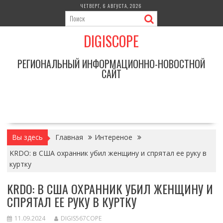
Перейти
ЧЕТВЕРГ, 6 АВГУСТА, 2026
к
содержимому
DIGISCOPE
РЕГИОНАЛЬНЫЙ ИНФОРМАЦИОННО-НОВОСТНОЙ
САЙТ
Вы здесь
Главная
Интереное
KRDO: в США охранник убил женщину и спрятал ее руку в
куртку
KRDO: В США ОХРАННИК УБИЛ ЖЕНЩИНУ И
СПРЯТАЛ ЕЕ РУКУ В КУРТКУ
11.09.2024
DIGIS567COPE