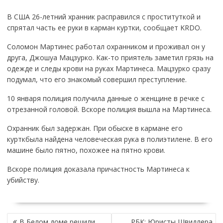
В США 26-летний хранник расправился с проституткой и
спрятал часть ее руки в карман куртки, сообщает KRDO.
Соломон Мартинес работал охранником и проживал он у
друга, Джошуа Мацзурко. Как-то приятель заметил грязь на
одежде и следы крови на руках Мартинеса. Мацзурко сразу
подумал, что его знакомый совершил преступление.
10 января полиция получила данные о женщине в речке с
отрезанной головой. Вскоре полиция вышла на Мартинеса.
Охранник был задержан. При обыске в кармане его
курткбыла найдена человеческая рука в полиэтилене. В его
машине было пятно, похожее на пятно крови.
Вскоре полиция доказала причастность Мартинеса к
убийству.
НАВИГАЦИЯ
В Белом доме решили
РБК: Юристы Швидлера