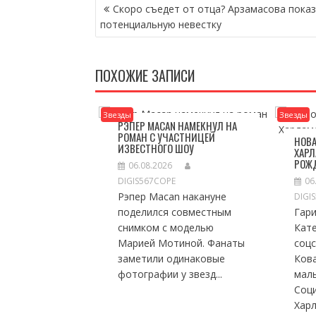
НАВИГАЦИЯ
Скоро съедет от отца? Арзамасова пока
ПО
потенциальную невестку
ЗАПИСЯМ
ПОХОЖИЕ ЗАПИСИ
Звезды
Звезды
РЭПЕР MACAN НАМЕКНУЛ НА
РОМАН С УЧАСТНИЦЕЙ
НОВА
ИЗВЕСТНОГО ШОУ
ХАРЛ
РОЖ
06.08.2026
DIGIS567COPE
06
Рэпер Macan накануне
DIGI
поделился совместным
Гари
снимком с моделью
Кат
Марией Мотиной. Фанаты
соц
заметили одинаковые
Ков
фотографии у звезд...
мал
Соц
Харл