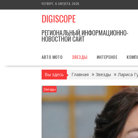
Перейти
ЧЕТВЕРГ, 6 АВГУСТА, 2026
к
DIGISCOPE
содержимому
РЕГИОНАЛЬНЫЙ ИНФОРМАЦИОННО-
НОВОСТНОЙ САЙТ
АВТО МОТО
ЗВЕЗДЫ
ИНТЕРЕНОЕ
КОМП
Вы здесь
Главная
Звезды
Лариса Г
Звезды