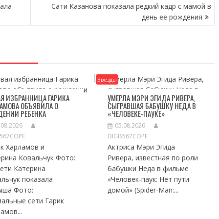
зала
Сати Казанова показала редкий кадр с мамой в
день ее рождения
Звезды
Я ИЗБРАННИЦА ГАРИКА
УМЕРЛА МЭРИ ЭГИДА РИВЕРА,
АМОВА ОБЪЯВИЛА О
СЫГРАВШАЯ БАБУШКУ НЕДА В
ДЕНИИ РЕБЕНКА
«ЧЕЛОВЕКЕ-ПАУКЕ»
.08.2026
05.08.2026
S567COPE
DIGIS567COPE
к Харламов и
Актриса Мэри Эгида
ерина Ковальчук Фото:
Ривера, известная по роли
сети Катерина
бабушки Неда в фильме
альчук показала
«Человек-паук: Нет пути
ыша Фото:
домой» (Spider-Man:...
иальные сети Гарик
амов...