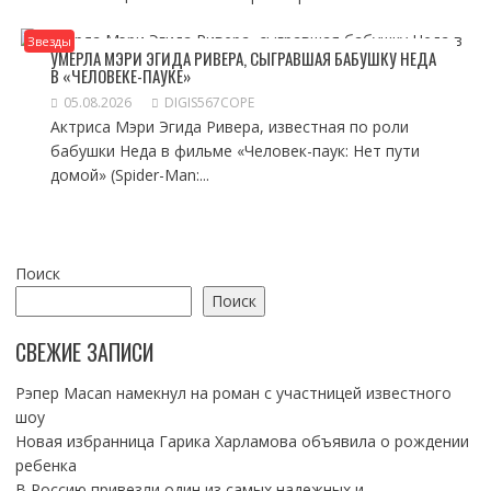
Звезды
УМЕРЛА МЭРИ ЭГИДА РИВЕРА, СЫГРАВШАЯ БАБУШКУ НЕДА
В «ЧЕЛОВЕКЕ-ПАУКЕ»
05.08.2026
DIGIS567COPE
Актриса Мэри Эгида Ривера, известная по роли
бабушки Неда в фильме «Человек-паук: Нет пути
домой» (Spider-Man:...
Поиск
Поиск
СВЕЖИЕ ЗАПИСИ
Рэпер Macan намекнул на роман с участницей известного
шоу
Новая избранница Гарика Харламова объявила о рождении
ребенка
В Россию привезли один из самых надежных и