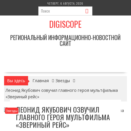
Перейти
ЧЕТВЕРГ, 6 АВГУСТА, 2026
к
содержимому
DIGISCOPE
РЕГИОНАЛЬНЫЙ ИНФОРМАЦИОННО-НОВОСТНОЙ
САЙТ
Вы здесь
Главная
Звезды
Леонид Якубович озвучил главного героя мультфильма
«Звериный рейс»
ЛЕОНИД ЯКУБОВИЧ ОЗВУЧИЛ
Звезды
ГЛАВНОГО ГЕРОЯ МУЛЬТФИЛЬМА
«ЗВЕРИНЫЙ РЕЙС»