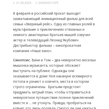
21.09.2024
DIGIS567COPE
8 февраля в российский прокат выходит
захватывающий анимационный фильм для всей
семьи «Звериный рейс». Одну из главных ролей в
мультфильме о приключениях отважных и
немного авантюрных братьев мышей озвучил
актер и телеведущий
Леонид Якубович
.
Дистрибьютор фильма – кинопрокатная
компания «Наше кино».
Синопсис:
Вини и Том
–
два невероятно веселых
мышонка-музыканта, которые обожают
выступать на публике. Однажды они
оказываются в доме Ноя накануне всемирного
потопа и узнают о ковчеге, места в котором
строго ограничены. Братьям предстоит
придумать хитрый план, чтобы отправиться в
невероятное путешествие полное приключений
вместе и … не утонуть. Правда, пробраться на
ковчег это лишь полдела. Смогут ли они ужиться