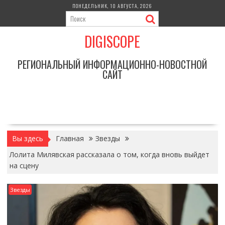
Перейти
ПОНЕДЕЛЬНИК, 10 АВГУСТА, 2026
к
содержимому
DIGISCOPE
РЕГИОНАЛЬНЫЙ ИНФОРМАЦИОННО-НОВОСТНОЙ
САЙТ
Вы здесь
Главная
Звезды
Лолита Милявская рассказала о том, когда вновь выйдет
на сцену
Звезды