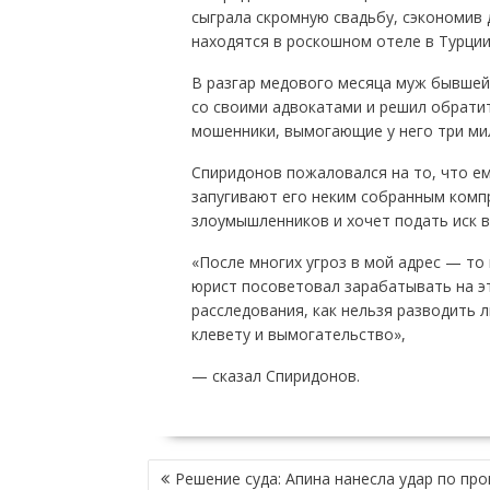
сыграла скромную свадьбу, сэкономив
находятся в роскошном отеле в Турции,
В разгар медового месяца муж бывшей с
со своими адвокатами и решил обратит
мошенники, вымогающие у него три ми
Спиридонов пожаловался на то, что ем
запугивают его неким собранным комп
злоумышленников и хочет подать иск в
«После многих угроз в мой адрес — т
юрист посоветовал зарабатывать на эт
расследования, как нельзя разводить л
клевету и вымогательство»,
— сказал Спиридонов.
НАВИГАЦИЯ
Решение суда: Апина нанесла удар по пр