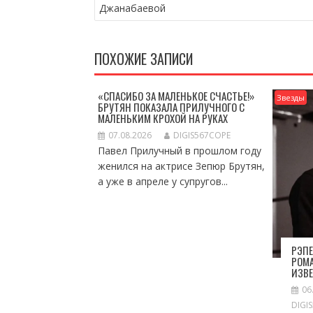
ПО
Джанабаевой
ЗАПИСЯМ
ПОХОЖИЕ ЗАПИСИ
«СПАСИБО ЗА МАЛЕНЬКОЕ СЧАСТЬЕ!»
Звезды
БРУТЯН ПОКАЗАЛА ПРИЛУЧНОГО С
МАЛЕНЬКИМ КРОХОЙ НА РУКАХ
07.08.2026
DIGIS567COPE
Павел Прилучный в прошлом году
женился на актрисе Зепюр Брутян,
а уже в апреле у супругов...
РЭПЕ
РОМА
ИЗВ
06
DIGI