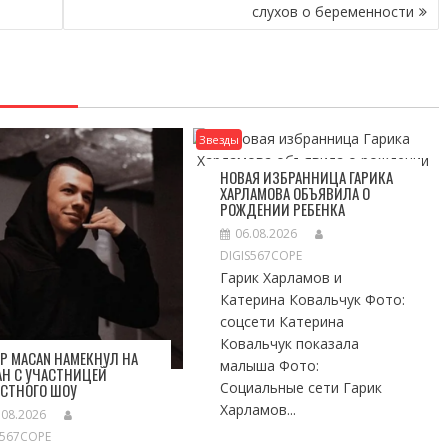
слухов о беременности
Звезды
НОВАЯ ИЗБРАННИЦА ГАРИКА
ХАРЛАМОВА ОБЪЯВИЛА О
РОЖДЕНИИ РЕБЕНКА
06.08.2026
DIGIS567COPE
Гарик Харламов и
Катерина Ковальчук Фото:
соцсети Катерина
Ковальчук показала
Р MACAN НАМЕКНУЛ НА
малыша Фото:
Н С УЧАСТНИЦЕЙ
Социальные сети Гарик
ЕСТНОГО ШОУ
Харламов...
.08.2026
S567COPE