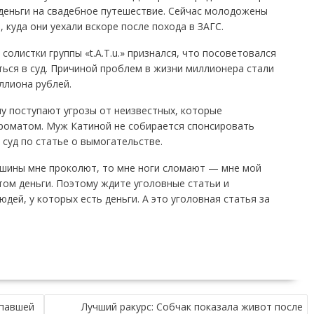
 деньги на свадебное путешествие. Сейчас молодожены
 куда они уехали вскоре после похода в ЗАГС.
олистки группы «t.A.T.u.» признался, что посоветовался
ься в суд. Причиной проблем в жизни миллионера стали
ллиона рублей.
у поступают угрозы от неизвестных, которые
роматом. Муж Катиной не собирается спонсировать
 суд по статье о вымогательстве.
о шины мне проколют, то мне ноги сломают — мне мой
ом деньги. Поэтому ждите уголовные статьи и
юдей, у которых есть деньги. А это уголовная статья за
опавшей
Лучший ракурс: Собчак показала живот после