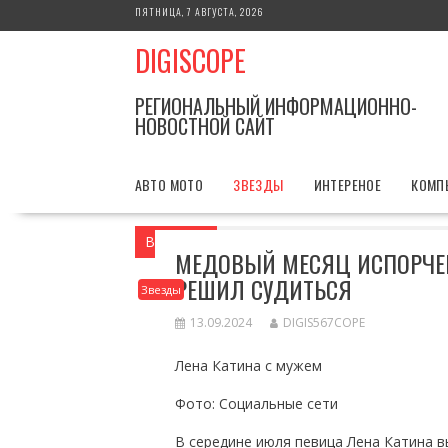
Перейти
ПЯТНИЦА, 7 АВГУСТА, 2026
к
DIGISCOPE
содержимому
РЕГИОНАЛЬНЫЙ ИНФОРМАЦИОННО-
НОВОСТНОЙ САЙТ
АВТО МОТО
ЗВЕЗДЫ
ИНТЕРЕНОЕ
КОМП
Вы здесь
Главная
Звезды
Медовый 
МЕДОВЫЙ МЕСЯЦ ИСПОРЧЕН
РЕШИЛ СУДИТЬСЯ
Звезды
13.09.2024
DIGIS567COPE
Лена Катина с мужем
Фото: Социальные сети
В середине июля певица Лена Катина 