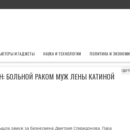
ЬЮТЕРЫ И ГАДЖЕТЫ
НАУКА И ТЕХНОЛОГИИ
ПОЛИТИКА И ЭКОНОМИ
месяц испорчен: больной раком муж Лены Катиной решил судит
: БОЛЬНОЙ РАКОМ МУЖ ЛЕНЫ КАТИНОЙ
вышла замуж за бизнесмена Дмитрия Спиридонова. Пара