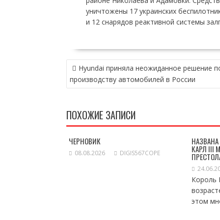
районе Николаева и Адамовки. Средст
уничтожены 17 украинских беспилотник
и 12 снарядов реактивной системы зал
НАВИГАЦИЯ
Hyundai приняла неожиданное решение п
ПО
производству автомобилей в России
ЗАПИСЯМ
ПОХОЖИЕ ЗАПИСИ
ЧЕРНОВИК
НАЗВАНА
КАРЛ III
08.08.2026
DIGIS567COPE
ПРЕСТОЛ
24.06.2
Король К
возраст
этом мно