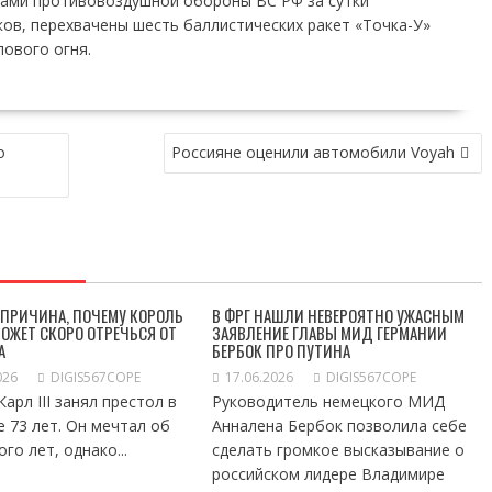
вами противовоздушной обороны ВС РФ за сутки
ов, перехвачены шесть баллистических ракет «Точка-У»
пового огня.
о
Россияне оценили автомобили Voyah
 ПРИЧИНА, ПОЧЕМУ КОРОЛЬ
В ФРГ НАШЛИ НЕВЕРОЯТНО УЖАСНЫМ
 МОЖЕТ СКОРО ОТРЕЧЬСЯ ОТ
ЗАЯВЛЕНИЕ ГЛАВЫ МИД ГЕРМАНИИ
А
БЕРБОК ПРО ПУТИНА
026
DIGIS567COPE
17.06.2026
DIGIS567COPE
арл III занял престол в
Руководитель немецкого МИД
е 73 лет. Он мечтал об
Анналена Бербок позволила себе
го лет, однако...
сделать громкое высказывание о
российском лидере Владимире