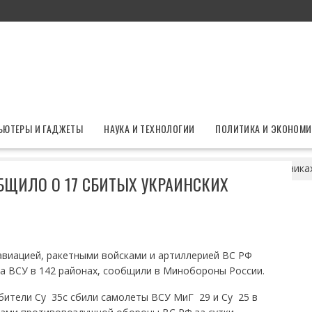
ЬЮТЕРЫ И ГАДЖЕТЫ
НАУКА И ТЕХНОЛОГИИ
ПОЛИТИКА И ЭКОНОМИ
ороны России сообщило о 17 сбитых украинских беспилотниках
ЩИЛО О 17 СБИТЫХ УКРАИНСКИХ
авиацией, ракетными войсками и артиллерией ВС РФ
а ВСУ в 142 районах, сообщили в Минобороны России.
тели Су  35с сбили самолеты ВСУ МиГ  29 и Су  25 в