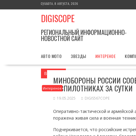
Перейти
СУББОТА, 8 АВГУСТА, 2026
к
DIGISCOPE
содержимому
РЕГИОНАЛЬНЫЙ ИНФОРМАЦИОННО-
НОВОСТНОЙ САЙТ
АВТО МОТО
ЗВЕЗДЫ
ИНТЕРЕНОЕ
КОМП
Вы здесь
Главная
Интереное
Миноб
МИНОБОРОНЫ РОССИИ СООБ
БЕСПИЛОТНИКАХ ЗА СУТКИ
Интереное
19.05.2025
DIGIS567COPE
Оперативно-тактической и армейской 
поражена живая сила и военная техник
Подчеркивается, что российские истреби