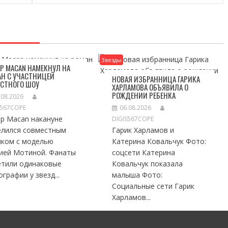
Звезды
Р MACAN НАМЕКНУЛ НА
Н С УЧАСТНИЦЕЙ
НОВАЯ ИЗБРАННИЦА ГАРИКА
ЕСТНОГО ШОУ
ХАРЛАМОВА ОБЪЯВИЛА О
РОЖДЕНИИ РЕБЕНКА
.08.2026
S567COPE
06.08.2026
ер Macan накануне
DIGIS567COPE
елился совместным
Гарик Харламов и
мком с моделью
Катерина Ковальчук Фото:
ией Мотиной. Фанаты
соцсети Катерина
етили одинаковые
Ковальчук показала
графии у звезд...
малыша Фото:
Социальные сети Гарик
Харламов...