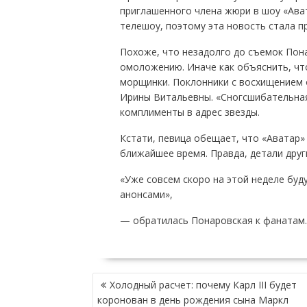
приглашенного члена жюри в шоу «Ават
телешоу, поэтому эта новость стала п
Похоже, что незадолго до съемок Пон
омоложению. Иначе как объяснить, что
морщинки. Поклонники с восхищением 
Ирины Витальевны. «Сногсшибательная
комплименты в адрес звезды.
Кстати, певица обещает, что «Аватар»
ближайшее время. Правда, детали друг
«Уже совсем скоро на этой неделе буд
анонсами»,
— обратилась Понаровская к фанатам.
НАВИГАЦИЯ
Холодный расчет: почему Карл III будет
ПО
коронован в день рождения сына Маркл