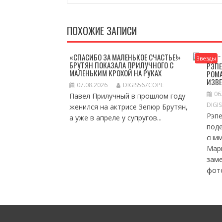
ЗАПИСЯМ
ПОХОЖИЕ ЗАПИСИ
«СПАСИБО ЗА МАЛЕНЬКОЕ СЧАСТЬЕ!»
Звезды
БРУТЯН ПОКАЗАЛА ПРИЛУЧНОГО С
РЭПЕ
МАЛЕНЬКИМ КРОХОЙ НА РУКАХ
РОМА
ИЗВ
07.08.2026
DIGIS567COPE
06
Павел Прилучный в прошлом году
DIGI
женился на актрисе Зепюр Брутян,
Рэп
а уже в апреле у супругов...
под
сни
Мар
зам
фото