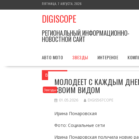
Перейти
ПЯТНИЦА, 7 АВГУСТА, 2026
к
DIGISCOPE
содержимому
РЕГИОНАЛЬНЫЙ ИНФОРМАЦИОННО-
НОВОСТНОЙ САЙТ
АВТО МОТО
ЗВЕЗДЫ
ИНТЕРЕНОЕ
КОМП
Вы здесь
Главная
Звезды
Молодеет
МОЛОДЕЕТ С КАЖДЫМ ДНЕМ
СВОИМ ВИДОМ
Звезды
01.05.2026
DIGIS567COPE
Ирина Понаровская
Фото: Социальные сети
Ирина Понаровская получила новую раб