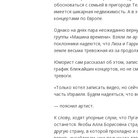
обосноваться с семьей в пригороде Тел
имеется шикарная недвижимость. А в 
концертами по Европе.
Однако на днях пара неожиданно верну
группы «Машина времени». Взяли ли ар
поклонники надеются, что Лиза и Гарр
земле весьма тревожная из-за продол
Юморист сам рассказал об этом, запис
график ближайших концертов, но не см
тревоги.
«Только хотел записать видео, но сей
часть Израиля. Будем надеяться, что в
— пояснил артист.
К слову, ходят упорные слухи, что Пуг
останется. Якобы Алла Борисовна стра
другую страну, в которой прохладно и 
верить инсайдерам, уже подыскала для