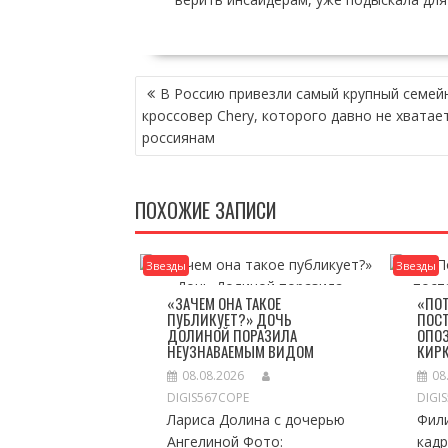
НАВИГАЦИЯ
В Россию привезли самый крупный семей
ПО
кроссовер Chery, которого давно не хватае
ЗАПИСЯМ
россиянам
ПОХОЖИЕ ЗАПИСИ
Звезды
Звезды
«ЗАЧЕМ ОНА ТАКОЕ
«ПО
ПУБЛИКУЕТ?» ДОЧЬ
ПОСТ
ДОЛИНОЙ ПОРАЗИЛА
ОПО
НЕУЗНАВАЕМЫМ ВИДОМ
КИР
08.08.2026
08
DIGIS567COPE
DIGI
Лариса Долина с дочерью
Фил
Ангелиной Фото:
кадр