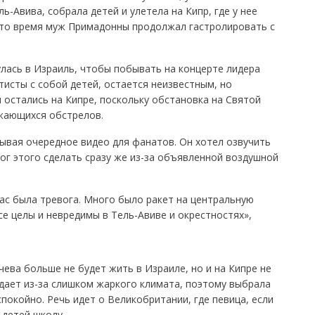
ь-Авива, собрала детей и улетела на Кипр, где у нее
это время муж Примадонны продолжал гастролировать с
лась в Израиль, чтобы побывать на концерте лидера
тисты с собой детей, остается неизвестным, но
и остались на Кипре, поскольку обстановка на Святой
жающихся обстрелов.
ывая очередное видео для фанатов. Он хотел озвучить
ог этого сделать сразу же из-за объявленной воздушной
час была тревога. Много было ракет на центральную
се целы и невредимы в Тель-Авиве и окрестностях»,
ачева больше не будет жить в Израиле, но и на Кипре не
дает из-за слишком жаркого климата, поэтому выбрала
спокойно. Речь идет о Великобритании, где певица, если
 детей школу.