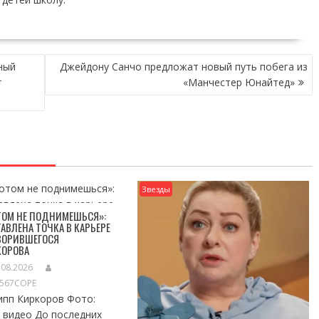
ный
Джейдону Санчо предложат новый путь побега из
т
«Манчестер Юнайтед»
Звезды
ТОМ НЕ ПОДНИМЕШЬСЯ»:
АВЛЕНА ТОЧКА В КАРЬЕРЕ
ЗОРИВШЕГОСЯ
КОРОВА
.08.2026
S567COPE
ипп Киркоров Фото:
 видео До последних