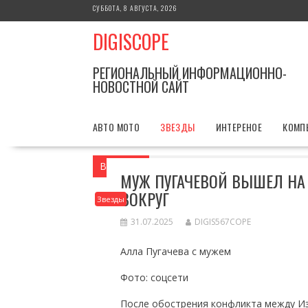
Перейти
СУББОТА, 8 АВГУСТА, 2026
к
DIGISCOPE
содержимому
РЕГИОНАЛЬНЫЙ ИНФОРМАЦИОННО-
НОВОСТНОЙ САЙТ
АВТО МОТО
ЗВЕЗДЫ
ИНТЕРЕНОЕ
КОМП
Вы здесь
Главная
Звезды
Муж Пуга
МУЖ ПУГАЧЕВОЙ ВЫШЕЛ НА 
ВОКРУГ
Звезды
31.07.2025
DIGIS567COPE
Алла Пугачева с мужем
Фото: соцсети
После обострения конфликта между Из