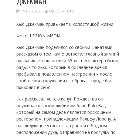
ДЖЕКМАН
19.02.2026
DIGIS567COPE
Хью Джекман привыкает к холостяцкой жизни
Фото: LEGION-MEDIA
Хью Джекман поделился со своими фанатами
рассказом о том, как о встретил главный зимний
праздник. И поклонники 55-летнего актера были
рады, что Хью, который в последнее время
пребывал в подавленном настроении – после
сообщения о крушении его брака – вроде бы
приходит в себя.
Как рассказал Хью, в канун Рождества он
поужинал в своем любимом баре Polo Bar,
который на самом деле является роскошным
рестораном, принадлежащим Ральфу Лорену. А
на следующее утро, встав рано и в бодром
расположении духа, отправился на прогулку по