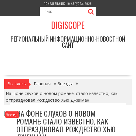
Перейти
ПОНЕДЕЛЬНИК, 10 АВГУСТА, 2026
к
содержимому
DIGISCOPE
РЕГИОНАЛЬНЫЙ ИНФОРМАЦИОННО-НОВОСТНОЙ
САЙТ
Вы здесь
Главная
Звезды
На фоне слухов о новом романе: стало известно, как
отпраздновал Рождество Хью Джекман
НА ФОНЕ СЛУХОВ О НОВОМ
Звезды
РОМАНЕ: СТАЛО ИЗВЕСТНО, КАК
ОТПРАЗДНОВАЛ РОЖДЕСТВО ХЬЮ