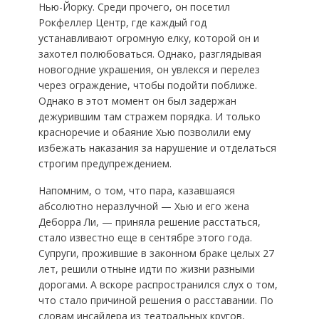
Нью-Йорку. Среди прочего, он посетил
Рокфеллер Центр, где каждый год
устанавливают огромную елку, которой он и
захотел полюбоваться. Однако, разглядывая
новогодние украшения, он увлекся и перелез
через ограждение, чтобы подойти поближе.
Однако в этот момент он был задержан
дежурившим там стражем порядка. И только
красноречие и обаяние Хью позволили ему
избежать наказания за нарушение и отделаться
строгим предупреждением.
Напомним, о том, что пара, казавшаяся
абсолютно неразлучной — Хью и его жена
Деборра Ли, — приняла решение расстаться,
стало известно еще в сентябре этого года.
Супруги, прожившие в законном браке целых 27
лет, решили отныне идти по жизни разными
дорогами. А вскоре распространился слух о том,
что стало причиной решения о расставании. По
словам инсайдера из театральных кругов,