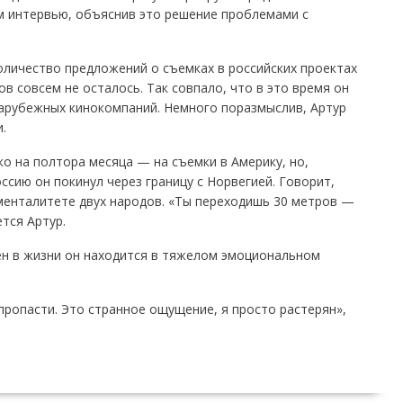
ом интервью, объяснив это решение проблемами с
оличество предложений о съемках в российских проектах
в совсем не осталось. Так совпало, что в это время он
зарубежных кинокомпаний. Немного поразмыслив, Артур
.
ко на полтора месяца — на съемки в Америку, но,
ссию он покинул через границу с Норвегией. Говорит,
менталитете двух народов. «Ты переходишь 30 метров —
тся Артур.
ен в жизни он находится в тяжелом эмоциональном
 пропасти. Это странное ощущение, я просто растерян»,