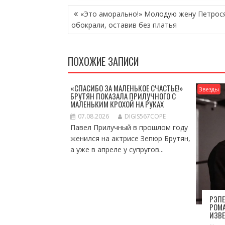
НАВИГАЦИЯ
«Это аморально!» Молодую жену Петрос
ПО
обокрали, оставив без платья
ЗАПИСЯМ
ПОХОЖИЕ ЗАПИСИ
«СПАСИБО ЗА МАЛЕНЬКОЕ СЧАСТЬЕ!»
Звезды
БРУТЯН ПОКАЗАЛА ПРИЛУЧНОГО С
МАЛЕНЬКИМ КРОХОЙ НА РУКАХ
07.08.2026
DIGIS567COPE
Павел Прилучный в прошлом году
женился на актрисе Зепюр Брутян,
а уже в апреле у супругов...
РЭПЕ
РОМА
ИЗВ