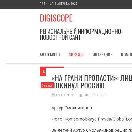
Перейти
ПЯТНИЦА, 7 АВГУСТА, 2026
к
DIGISCOPE
содержимому
РЕГИОНАЛЬНЫЙ ИНФОРМАЦИОННО-
НОВОСТНОЙ САЙТ
АВТО МОТО
ЗВЕЗДЫ
ИНТЕРЕНОЕ
КОМП
Вы здесь
Главная
Звезды
«На гран
«НА ГРАНИ ПРОПАСТИ»: Л
ПОКИНУЛ РОССИЮ
Звезды
05.03.2026
DIGIS567COPE
Артур Смольянинов
Фото: Komsomolskaya Pravda/Global Loo
38-летний Артур Смольянинов решил п