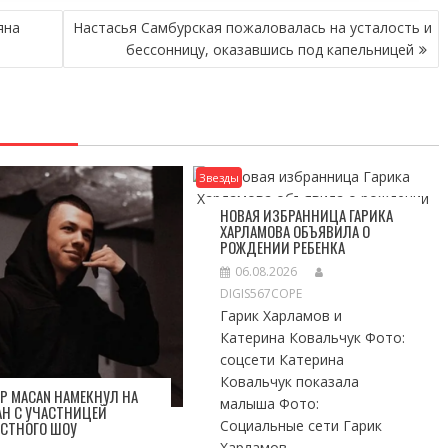
яна
Настасья Самбурская пожаловалась на усталость и
бессонницу, оказавшись под капельницей
Звезды
НОВАЯ ИЗБРАННИЦА ГАРИКА
ХАРЛАМОВА ОБЪЯВИЛА О
РОЖДЕНИИ РЕБЕНКА
06.08.2026
DIGIS567COPE
Гарик Харламов и
Катерина Ковальчук Фото:
соцсети Катерина
Ковальчук показала
Р MACAN НАМЕКНУЛ НА
малыша Фото:
Н С УЧАСТНИЦЕЙ
Социальные сети Гарик
ЕСТНОГО ШОУ
Харламов...