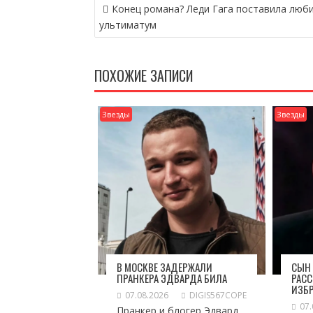
НАВИГАЦИЯ
Конец романа? Леди Гага поставила люб
ПО
ультиматум
ЗАПИСЯМ
ПОХОЖИЕ ЗАПИСИ
Звезды
Звезды
В МОСКВЕ ЗАДЕРЖАЛИ
СЫН 
ПРАНКЕРА ЭДВАРДА БИЛА
РАСС
ИЗБ
07.08.2026
DIGIS567COPE
07.
Пранкер и блогер Эдвард