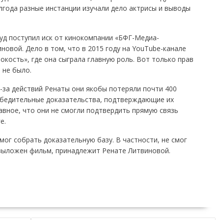
лгода разные инстанции изучали дело актрисы и выводы
уд поступил иск от кинокомпании «БФГ-Медиа-
новой. Дело в том, что в 2015 году на YouTube-канале
кость», где она сыграла главную роль. Вот только прав
 не было.
-за действий Ренаты они якобы потеряли почти 400
убедительные доказательства, подтверждающие их
лавное, что они не смогли подтвердить прямую связь
е.
мог собрать доказательную базу. В частности, не смог
 выложен фильм, принадлежит Ренате Литвиновой.