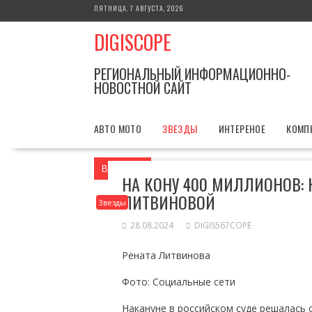
Перейти
ПЯТНИЦА, 7 АВГУСТА, 2026
к
DIGISCOPE
содержимому
РЕГИОНАЛЬНЫЙ ИНФОРМАЦИОННО-
НОВОСТНОЙ САЙТ
АВТО МОТО
ЗВЕЗДЫ
ИНТЕРЕНОЕ
КОМП
Вы здесь
Главная
Звезды
На кону 
НА КОНУ 400 МИЛЛИОНОВ: 
ЛИТВИНОВОЙ
Звезды
28.08.2024
DIGIS567COPE
Рената Литвинова
Фото: Социальные сети
Накануне в российском суде решалась 