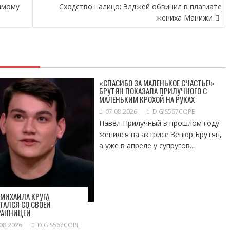
имому
Сходство налицо: Элджей обвинил в плагиате
жениха Манижи
«СПАСИБО ЗА МАЛЕНЬКОЕ СЧАСТЬЕ!»
БРУТЯН ПОКАЗАЛА ПРИЛУЧНОГО С
МАЛЕНЬКИМ КРОХОЙ НА РУКАХ
07.08.2026
DIGIS567COPE
Павел Прилучный в прошлом году
женился на актрисе Зепюр Брутян,
а уже в апреле у супругов...
МИХАИЛА КРУГА
ТАЛСЯ СО СВОЕЙ
РАННИЦЕЙ
08.2026
DIGIS567COPE