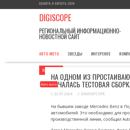
Перейти
СУББОТА, 8 АВГУСТА, 2026
к
DIGISCOPE
содержимому
РЕГИОНАЛЬНЫЙ ИНФОРМАЦИОННО-
НОВОСТНОЙ САЙТ
АВТО МОТО
ЗВЕЗДЫ
ИНТЕРЕНОЕ
КОМП
Вы здесь
Главная
Авто мото
На од
НА ОДНОМ ИЗ ПРОСТАИВАЮ
НАЧАЛАСЬ ТЕСТОВАЯ СБОР
Авто мото
22.07.2024
DIGIS567COPE
На бывшем заводе Mercedes-Benz в По
автомобилей. Это необходимо для про
производственной линии, сообщил Aut