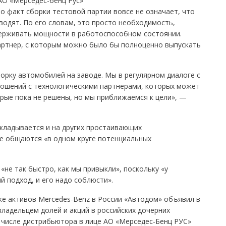
АО «Мерседес-бенц Рус»
о факт сборки тестовой партии вовсе не означает, что
водят. По его словам, это просто необходимость,
держивать мощности в работоспособном состоянии.
артнер, с которым можно было бы полноценно выпускать
орку автомобилей на заводе. Мы в регулярном диалоге с
ошений с технологическими партнерами, которых может
рые пока не решены, но мы приближаемся к цели», —
складывается и на других простаивающих
се общаются «в одном круге потенциальных
«не так быстро, как мы привыкли», поскольку «у
й подход, и его надо соблюсти».
ке активов Mercedes-Benz в России «Автодом» объявил в
владельцем долей и акций в российских дочерних
 числе дистрибьютора в лице АО «Мерседес-Бенц РУС»