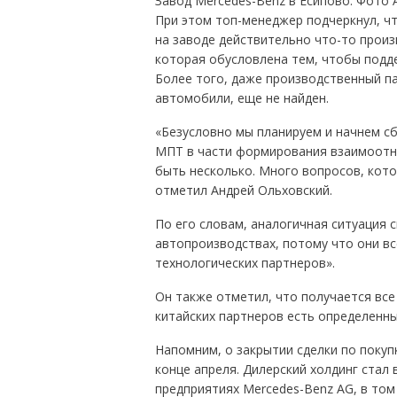
Завод Mercedes-Benz в Есипово. Фото 
При этом топ-менеджер подчеркнул, чт
на заводе действительно что-то произ
которая обусловлена тем, чтобы под
Более того, даже производственный п
автомобили, еще не найден.
«Безусловно мы планируем и начнем сб
МПТ в части формирования взаимоотн
быть несколько. Много вопросов, кото
отметил Андрей Ольховский.
По его словам, аналогичная ситуация 
автопроизводствах, потому что они в
технологических партнеров».
Он также отметил, что получается все 
китайских партнеров есть определенны
Напомним, о закрытии сделки по покуп
конце апреля. Дилерский холдинг стал 
предприятиях Mercedes-Benz AG, в том