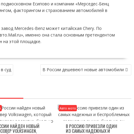
в подмосковном Есипово и компании «Мерседес-Бенц
зингом, факторингом и страхованием автомобилей в
завод Mercedes-Benz может китайская Chery. По
вто.Mail.ru», именно она стала основным претендентом
н на этой площадке.
в суд
В России дешевеют новые автомобили
о
Авто мото
ОССИИ НАЙДЕН НОВЫЙ
В РОССИЮ ПРИВЕЗЛИ ОДИН
СОВЕР VOLKSWAGEN,
ИЗ САМЫХ НАДЕЖНЫХ И