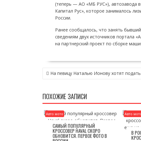
(теперь — АО «МБ РУС»), автозавода 
Капитал Рус», которое занималось ли
России.
Ранее сообщалось, что занять бывший 
сведениям двух источников портала «А
на партнерский проект по сборке маши
НАВИГАЦИЯ
На певицу Наталью Ионову хотят подать 
ПО
ЗАПИСЯМ
ПОХОЖИЕ ЗАПИСИ
Авто мото
Авто мот
САМЫЙ ПОПУЛЯРНЫЙ
КРОССОВЕР HAVAL СКОРО
В Р
ОБНОВИТСЯ. ПЕРВОЕ ФОТО В
КРОС
РОССИИ