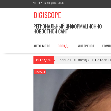
Перейти
ЧЕТВЕРГ, 6 АВГУСТА, 2026
к
DIGISCOPE
содержимому
РЕГИОНАЛЬНЫЙ ИНФОРМАЦИОННО-
НОВОСТНОЙ САЙТ
АВТО МОТО
ЗВЕЗДЫ
ИНТЕРЕНОЕ
КОМП
Вы здесь
Главная
Звезды
Натали П
Звезды