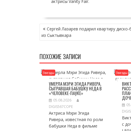
актрисы Vanity Fair.
НАВИГАЦИЯ
Сергей Лазарев подарил квартиру диско-
ПО
из Сыктывкара
ЗАПИСЯМ
ПОХОЖИЕ ЗАПИСИ
Звезды
Звезды
УМЕРЛА МЭРИ ЭГИДА РИВЕРА,
ВИК
СЫГРАВШАЯ БАБУШКУ НЕДА В
РАСС
«ЧЕЛОВЕКЕ-ПАУКЕ»
ПЛА
ДОЧ
05.08.2026
05
DIGIS567COPE
DIGI
Актриса Мэри Эгида
Вик
Ривера, известная по роли
с до
бабушки Неда в фильме
LEG