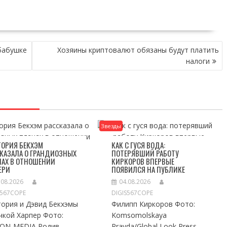
бабушке
Хозяины криптовалют обязаны будут платить
налоги
Звезды
ТОРИЯ БЕКХЭМ
КАК С ГУСЯ ВОДА:
КАЗАЛА О ГРАНДИОЗНЫХ
ПОТЕРЯВШИЙ РАБОТУ
НАХ В ОТНОШЕНИИ
КИРКОРОВ ВПЕРВЫЕ
ЕРИ
ПОЯВИЛСЯ НА ПУБЛИКЕ
.08.2026
04.08.2026
S567COPE
DIGIS567COPE
тория и Дэвид Бекхэмы
Филипп Киркоров Фото:
чкой Харпер Фото:
Komsomolskaya
ION-MEDIA Родив
Pravda/Global Look Press