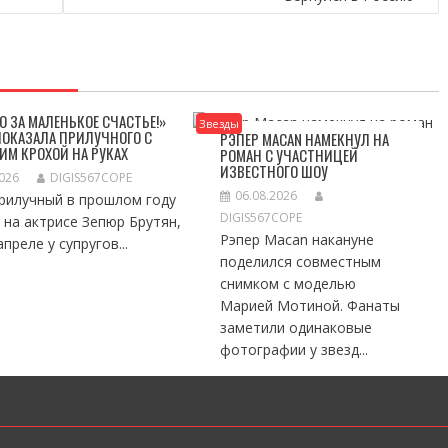
О ЗА МАЛЕНЬКОЕ СЧАСТЬЕ!»
Звезды
ПОКАЗАЛА ПРИЛУЧНОГО С
РЭПЕР MACAN НАМЕКНУЛ НА
ИМ КРОХОЙ НА РУКАХ
РОМАН С УЧАСТНИЦЕЙ
ИЗВЕСТНОГО ШОУ
2026
DIGIS567COPE
06.08.2026
рилучный в прошлом году
DIGIS567COPE
 на актрисе Зепюр Брутян,
Рэпер Macan накануне
апреле у супругов...
поделился совместным
снимком с моделью
Марией Мотиной. Фанаты
заметили одинаковые
фотографии у звезд...