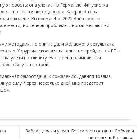
ую новость: она улетает в Германию. Фигуристка
ле, а по состоянию здоровья. Как рассказала
оли в колене. Во время Игр  2022 Анна смогла
вое место, но теперь проблемы с ногой мешают ей
.
ыми методами, но они не дали желаемого результата,
ерацию. Хирургическое вмешательство пройдет в ФРГ в
стка улетит в клинику. Настроена олимпийская
коре вернутся в строй.
мальная самоотдача. К сожалению, давняя травма
олную силу. Через несколько дней мне предстоит
ошо»,
ала
Забрал дочь и уехал: Богомолов оставил Собчак и
вернулся в Россию