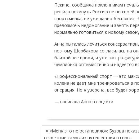
Пекине, сообщила поклонникам печальн
решила покинуть Россию не по своей во
спортсменка, ее уже давно беспокоят б
превозмочь недомогание и занять пер
нормально готовиться к новому сезону
Анна пыталась лечиться консервативн
поэтому Щербакова согласилась на оп
ближайшее время, и уже завтра фигури
чемпионка оптимистично и надеется вс
«Профессиональный спорт — это макси
колена не дает мне тренироваться в п
операция. Но я уверена, все будет хор
— написала Анна в соцсети.
НАВИГАЦИЯ
«Меня это не остановило»: Бузова показ
ПО
секретные кадры из путешествия в горы