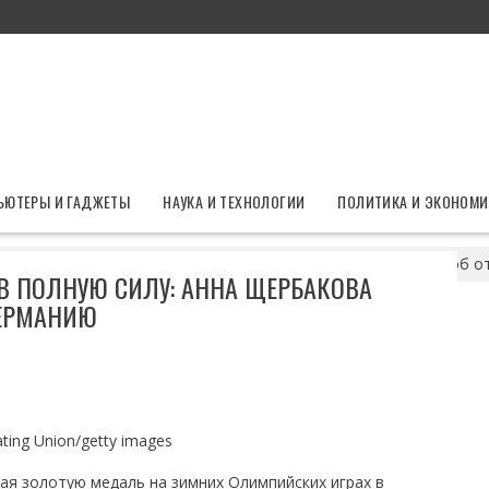
ЬЮТЕРЫ И ГАДЖЕТЫ
НАУКА И ТЕХНОЛОГИИ
ПОЛИТИКА И ЭКОНОМИ
 тренироваться в полную силу: Анна Щербакова объявила об о
В ПОЛНУЮ СИЛУ: АННА ЩЕРБАКОВА
ГЕРМАНИЮ
ating Union/getty images
ая золотую медаль на зимних Олимпийских играх в