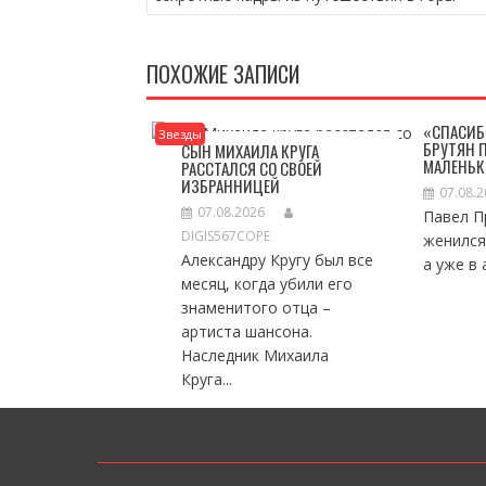
ЗАПИСЯМ
ПОХОЖИЕ ЗАПИСИ
«СПАСИБ
Звезды
БРУТЯН 
СЫН МИХАИЛА КРУГА
МАЛЕНЬК
РАССТАЛСЯ СО СВОЕЙ
ИЗБРАННИЦЕЙ
07.08.
07.08.2026
Павел П
DIGIS567COPE
женился
Александру Кругу был все
а уже в 
месяц, когда убили его
знаменитого отца –
артиста шансона.
Наследник Михаила
Круга...