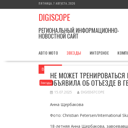
Перейти
ПЯТНИЦА, 7 АВГУСТА, 2026
к
DIGISCOPE
содержимому
РЕГИОНАЛЬНЫЙ ИНФОРМАЦИОННО-
НОВОСТНОЙ САЙТ
АВТО МОТО
ЗВЕЗДЫ
ИНТЕРЕНОЕ
КОМП
Вы здесь
Главная
Звезды
Не может
НЕ МОЖЕТ ТРЕНИРОВАТЬСЯ 
ОБЪЯВИЛА ОБ ОТЪЕЗДЕ В 
Звезды
15.07.2025
DIGIS567COPE
Анна Щербакова
Фото: Christian Petersen/International Sk
18-летняя Анна Щербакова, завоевавш