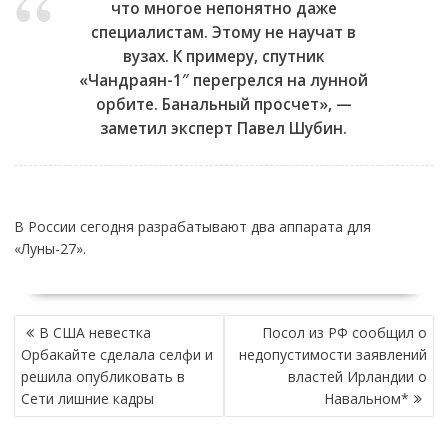
что многое непонятно даже
специалистам. Этому не научат в
вузах. К примеру, спутник
«Чандраян-1″ перегрелся на лунной
орбите. Банальный просчет», —
заметил эксперт Павел Шубин.
В России сегодня разрабатывают два аппарата для
«Луны-27».
НАВИГАЦИЯ
В США невестка
Посол из РФ сообщил о
ПО
Орбакайте сделала селфи и
недопустимости заявлений
ЗАПИСЯМ
решила опубликовать в
властей Ирландии о
Сети лишние кадры
Навальном*