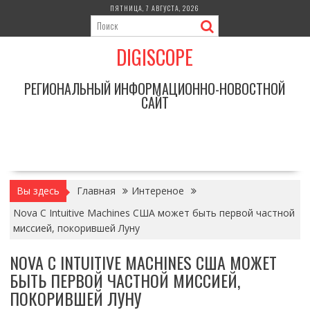
Перейти
ПЯТНИЦА, 7 АВГУСТА, 2026
к
содержимому
DIGISCOPE
РЕГИОНАЛЬНЫЙ ИНФОРМАЦИОННО-НОВОСТНОЙ
САЙТ
Вы здесь
Главная
Интереное
Nova C Intuitive Machines США может быть первой частной
миссией, покорившей Луну
NOVA C INTUITIVE MACHINES США МОЖЕТ
БЫТЬ ПЕРВОЙ ЧАСТНОЙ МИССИЕЙ,
ПОКОРИВШЕЙ ЛУНУ