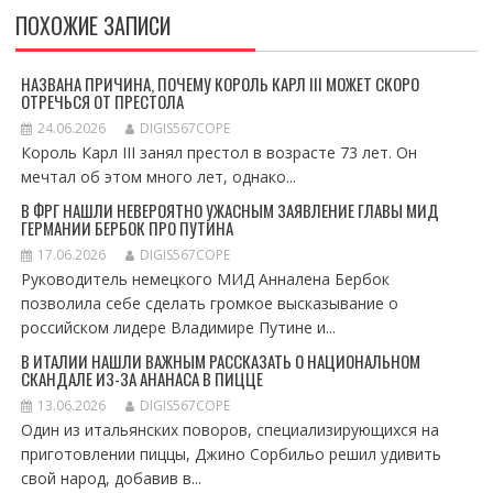
ПОХОЖИЕ ЗАПИСИ
НАЗВАНА ПРИЧИНА, ПОЧЕМУ КОРОЛЬ КАРЛ III МОЖЕТ СКОРО
ОТРЕЧЬСЯ ОТ ПРЕСТОЛА
24.06.2026
DIGIS567COPE
Король Карл III занял престол в возрасте 73 лет. Он
мечтал об этом много лет, однако...
В ФРГ НАШЛИ НЕВЕРОЯТНО УЖАСНЫМ ЗАЯВЛЕНИЕ ГЛАВЫ МИД
ГЕРМАНИИ БЕРБОК ПРО ПУТИНА
17.06.2026
DIGIS567COPE
Руководитель немецкого МИД Анналена Бербок
позволила себе сделать громкое высказывание о
российском лидере Владимире Путине и...
В ИТАЛИИ НАШЛИ ВАЖНЫМ РАССКАЗАТЬ О НАЦИОНАЛЬНОМ
СКАНДАЛЕ ИЗ-ЗА АНАНАСА В ПИЦЦЕ
13.06.2026
DIGIS567COPE
Один из итальянских поворов, специализирующихся на
приготовлении пиццы, Джино Сорбильо решил удивить
свой народ, добавив в...