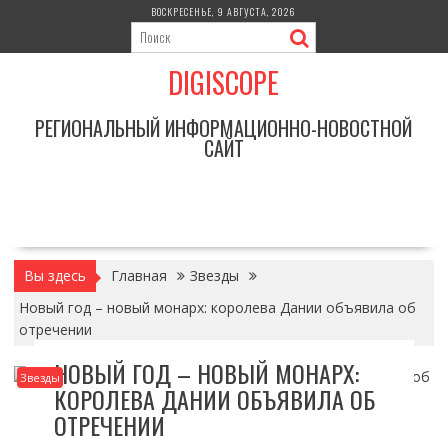
Перейти
ВОСКРЕСЕНЬЕ, 9 АВГУСТА, 2026
к
содержимому
DIGISCOPE
РЕГИОНАЛЬНЫЙ ИНФОРМАЦИОННО-НОВОСТНОЙ
САЙТ
Вы здесь
Главная
Звезды
Новый год – новый монарх: королева Дании объявила об
отречении
НОВЫЙ ГОД – НОВЫЙ МОНАРХ:
Звезды
КОРОЛЕВА ДАНИИ ОБЪЯВИЛА ОБ
ОТРЕЧЕНИИ