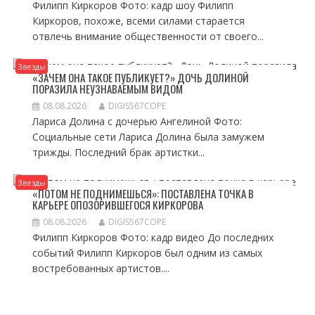
Филипп Киркоров Фото: кадр шоу Филипп
Киркоров, похоже, всеми силами старается
отвлечь внимание общественности от своего...
Звезды
«ЗАЧЕМ ОНА ТАКОЕ ПУБЛИКУЕТ?» ДОЧЬ ДОЛИНОЙ
ПОРАЗИЛА НЕУЗНАВАЕМЫМ ВИДОМ
08.08.2026
DIGIS567COPE
Лариса Долина с дочерью Ангелиной Фото:
Социальные сети Лариса Долина была замужем
трижды. Последний брак артистки...
Звезды
«ПОТОМ НЕ ПОДНИМЕШЬСЯ»: ПОСТАВЛЕНА ТОЧКА В
КАРЬЕРЕ ОПОЗОРИВШЕГОСЯ КИРКОРОВА
08.08.2026
DIGIS567COPE
Филипп Киркоров Фото: кадр видео До последних
событий Филипп Киркоров был одним из самых
востребованных артистов....