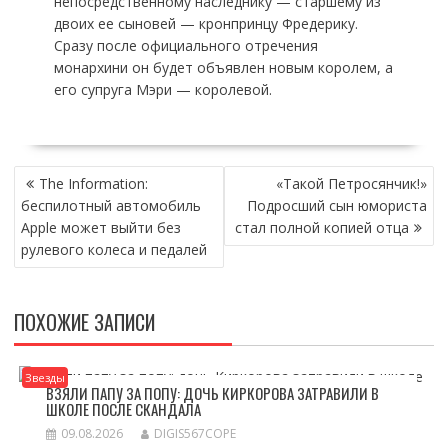
непосредственному наследнику — старшему из
двоих ее сыновей — кронпринцу Фредерику.
Сразу после официального отречения
монархини он будет объявлен новым королем, а
его супруга Мэри — королевой.
НАВИГАЦИЯ
The Information:
«Такой Петросянчик!»
ПО
беспилотный автомобиль
Подросший сын юмориста
ЗАПИСЯМ
Apple может выйти без
стал полной копией отца
рулевого колеса и педалей
ПОХОЖИЕ ЗАПИСИ
Звезды
ВЗЯЛИ ПАПУ ЗА ПОПУ: ДОЧЬ КИРКОРОВА ЗАТРАВИЛИ В
ШКОЛЕ ПОСЛЕ СКАНДАЛА
09.08.2026
DIGIS567COPE