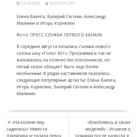
14.09.2025
DIGIS567COPE
Елена Ваенга, Валерий Сюткин, Александр
Малинин и Игорь Корнелюк
Фото: ПРЕСС-СЛУЖБА ПЕРВОГО КАНАЛА
В середине августа начались съемки нового
сезона шоу «Голос 60+». Программа и так не
жаловалась на количество поклонников, но
пятый сезон обещает быть еще более
необычным. В рядах наставников оказались
следующие популярные артисты: Елена Ваенга,
Игорь Корнелюк, Валерий Сюткин и Александр
Малинин.
НАВИГАЦИЯ
«На колени ему
«Влюбляюсь в своих
ПО
садилась!» Невеста
моделей» : Исхаков о
ЗАПИСЯМ
Шаляпина устроила певцу
романах после развода