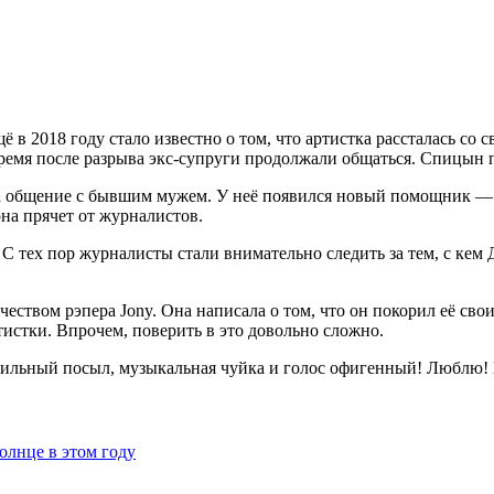
 в 2018 году стало известно о том, что артистка рассталась с
ремя после разрыва экс-супруги продолжали общаться. Спицын 
а общение с бывшим мужем. У неё появился новый помощник — н
на прячет от журналистов.
 С тех пор журналисты стали внимательно следить за тем, с кем 
еством рэпера Jony. Она написала о том, что он покорил её сво
истки. Впрочем, поверить в это довольно сложно.
ильный посыл, музыкальная чуйка и голос офигенный! Люблю! 
лнце в этом году