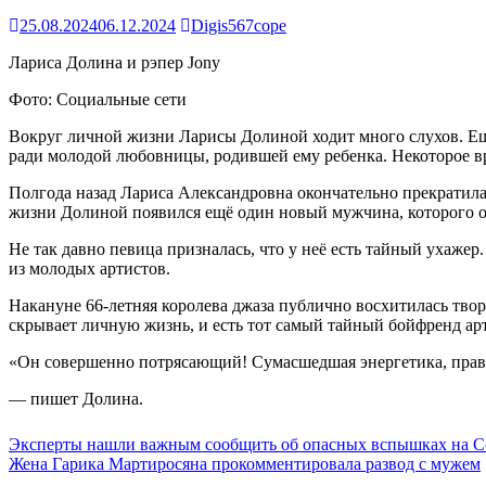
25.08.2024
06.12.2024
Digis567cope
Лариса Долина и рэпер Jony
Фото: Социальные сети
Вокруг личной жизни Ларисы Долиной ходит много слухов. Ещё
ради молодой любовницы, родившей ему ребенка. Некоторое в
Полгода назад Лариса Александровна окончательно прекратил
жизни Долиной появился ещё один новый мужчина, которого о
Не так давно певица призналась, что у неё есть тайный ухажер.
из молодых артистов.
Накануне 66-летняя королева джаза публично восхитилась творч
скрывает личную жизнь, и есть тот самый тайный бойфренд арт
«Он совершенно потрясающий! Сумасшедшая энергетика, прав
— пишет Долина.
Навигация
Эксперты нашли важным сообщить об опасных вспышках на Со
Жена Гарика Мартиросяна прокомментировала развод с мужем
по