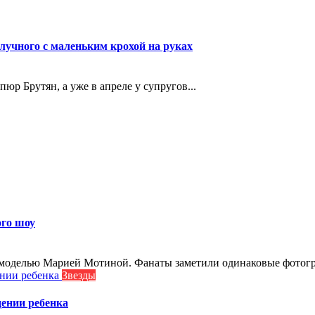
лучного с маленьким крохой на руках
р Брутян, а уже в апреле у супругов...
ого шоу
моделью Марией Мотиной. Фанаты заметили одинаковые фотогра
Звезды
ении ребенка