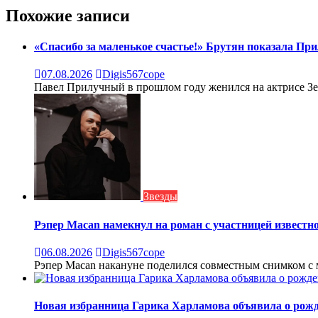
записям
Похожие записи
«Спасибо за маленькое счастье!» Брутян показала При
07.08.2026
Digis567cope
Павел Прилучный в прошлом году женился на актрисе Зепю
Звезды
Рэпер Macan намекнул на роман с участницей известн
06.08.2026
Digis567cope
Рэпер Macan накануне поделился совместным снимком с 
Новая избранница Гарика Харламова объявила о рожд