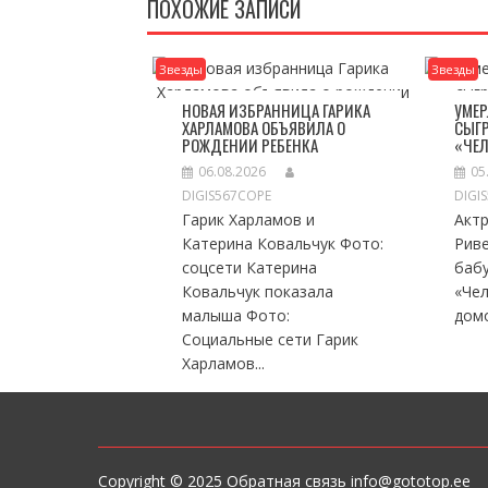
ПОХОЖИЕ ЗАПИСИ
Звезды
Звезды
НОВАЯ ИЗБРАННИЦА ГАРИКА
УМЕР
ХАРЛАМОВА ОБЪЯВИЛА О
СЫГР
РОЖДЕНИИ РЕБЕНКА
«ЧЕЛ
06.08.2026
05
DIGIS567COPE
DIGI
Гарик Харламов и
Актр
Катерина Ковальчук Фото:
Риве
соцсети Катерина
баб
Ковальчук показала
«Чел
малыша Фото:
домо
Социальные сети Гарик
Харламов...
Copyright © 2025 Обратная связь info@gototop.ee