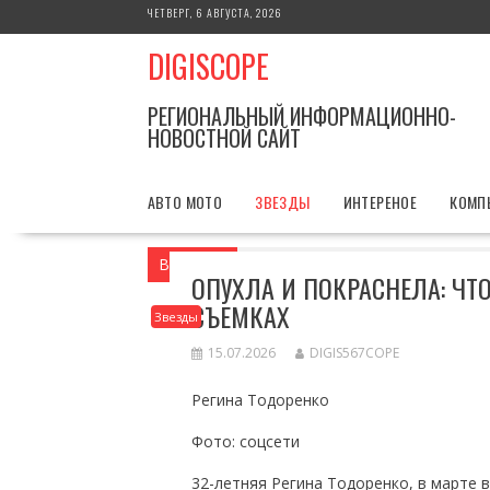
Перейти
ЧЕТВЕРГ, 6 АВГУСТА, 2026
к
DIGISCOPE
содержимому
РЕГИОНАЛЬНЫЙ ИНФОРМАЦИОННО-
НОВОСТНОЙ САЙТ
АВТО МОТО
ЗВЕЗДЫ
ИНТЕРЕНОЕ
КОМП
Вы здесь
Главная
Звезды
Опухла и
ОПУХЛА И ПОКРАСНЕЛА: ЧТ
СЪЕМКАХ
Звезды
15.07.2026
DIGIS567COPE
Регина Тодоренко
Фото: соцсети
32-летняя Регина Тодоренко, в марте 