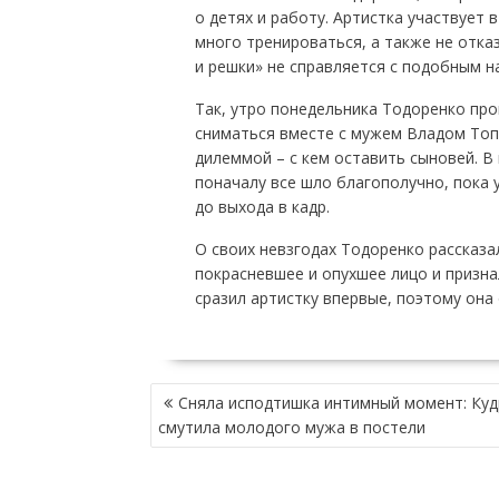
о детях и работу. Артистка участвует 
много тренироваться, а также не отка
и решки» не справляется с подобным на
Так, утро понедельника Тодоренко про
сниматься вместе с мужем Владом Топ
дилеммой – с кем оставить сыновей. В 
поначалу все шло благополучно, пока у
до выхода в кадр.
О своих невзгодах Тодоренко рассказа
покрасневшее и опухшее лицо и призна
сразил артистку впервые, поэтому она
НАВИГАЦИЯ
Сняла исподтишка интимный момент: Куд
ПО
смутила молодого мужа в постели
ЗАПИСЯМ