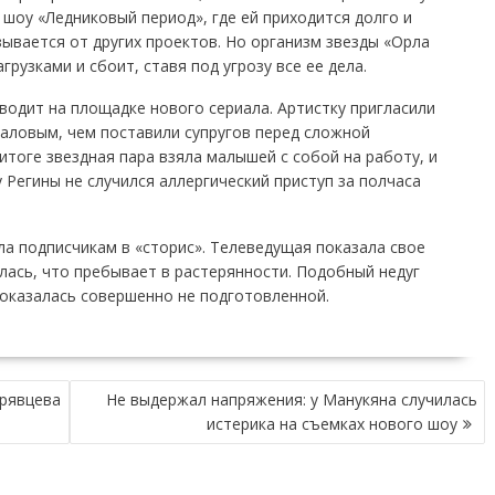
в шоу «Ледниковый период», где ей приходится долго и
зывается от других проектов. Но организм звезды «Орла
грузками и сбоит, ставя под угрозу все ее дела.
водит на площадке нового сериала. Артистку пригласили
аловым, чем поставили супругов перед сложной
итоге звездная пара взяла малышей с собой на работу, и
 Регины не случился аллергический приступ за полчаса
ла подписчикам в «сторис». Телеведущая показала свое
лась, что пребывает в растерянности. Подобный недуг
 оказалась совершенно не подготовленной.
рявцева
Не выдержал напряжения: у Манукяна случилась
истерика на съемках нового шоу