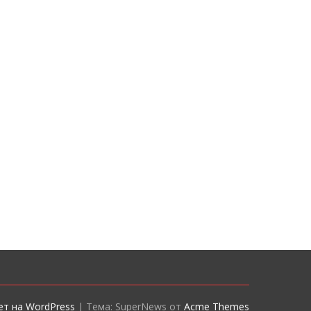
т на WordPress
|
Тема: SuperNews от
Acme Themes