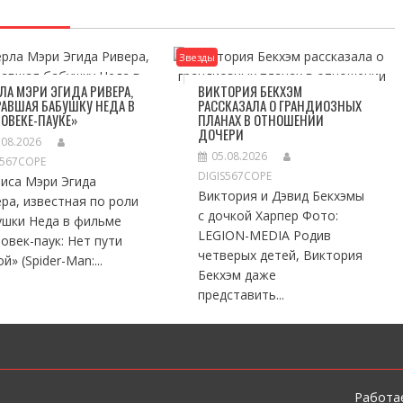
Звезды
ЛА МЭРИ ЭГИДА РИВЕРА,
ВИКТОРИЯ БЕКХЭМ
АВШАЯ БАБУШКУ НЕДА В
РАССКАЗАЛА О ГРАНДИОЗНЫХ
ОВЕКЕ-ПАУКЕ»
ПЛАНАХ В ОТНОШЕНИИ
ДОЧЕРИ
.08.2026
05.08.2026
S567COPE
DIGIS567COPE
иса Мэри Эгида
Виктория и Дэвид Бекхэмы
ра, известная по роли
с дочкой Харпер Фото:
ушки Неда в фильме
LEGION-MEDIA Родив
овек-паук: Нет пути
четверых детей, Виктория
й» (Spider-Man:...
Бекхэм даже
представить...
Работае