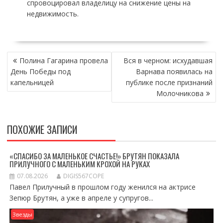
спровоцировал владелицу на снижение цены на
недвижимость.
НАВИГАЦИЯ
Полина Гагарина провела
Вся в черном: исхудавшая
ПО
День Победы под
Варнава появилась на
ЗАПИСЯМ
капельницей
публике после признаний
Молочникова
ПОХОЖИЕ ЗАПИСИ
«СПАСИБО ЗА МАЛЕНЬКОЕ СЧАСТЬЕ!» БРУТЯН ПОКАЗАЛА
ПРИЛУЧНОГО С МАЛЕНЬКИМ КРОХОЙ НА РУКАХ
07.08.2026
DIGIS567COPE
Павел Прилучный в прошлом году женился на актрисе
Зепюр Брутян, а уже в апреле у супругов...
Звезды