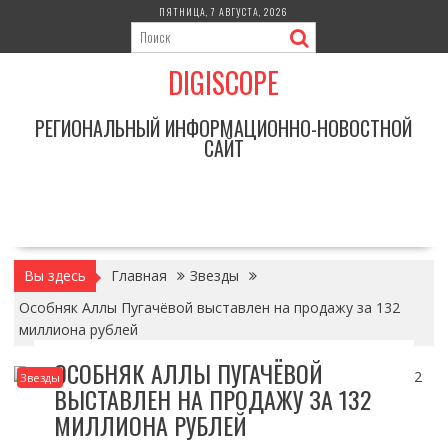
Перейти
ПЯТНИЦА, 7 АВГУСТА, 2026
к
содержимому
DIGISCOPE
РЕГИОНАЛЬНЫЙ ИНФОРМАЦИОННО-НОВОСТНОЙ
САЙТ
Вы здесь
Главная
Звезды
Особняк Аллы Пугачёвой выставлен на продажу за 132
миллиона рублей
ОСОБНЯК АЛЛЫ ПУГАЧЁВОЙ
Звезды
ВЫСТАВЛЕН НА ПРОДАЖУ ЗА 132
МИЛЛИОНА РУБЛЕЙ