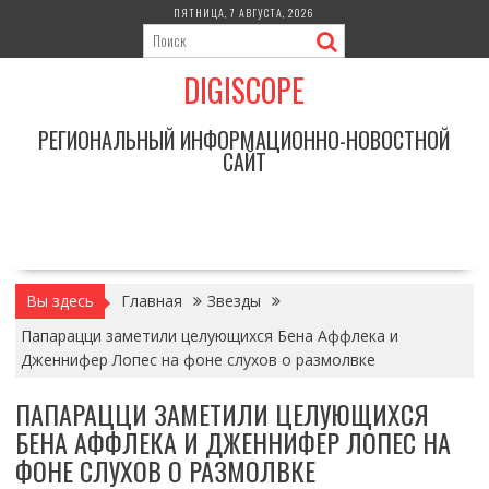
Перейти
ПЯТНИЦА, 7 АВГУСТА, 2026
к
содержимому
DIGISCOPE
РЕГИОНАЛЬНЫЙ ИНФОРМАЦИОННО-НОВОСТНОЙ
САЙТ
Вы здесь
Главная
Звезды
Папарацци заметили целующихся Бена Аффлека и
Дженнифер Лопес на фоне слухов о размолвке
ПАПАРАЦЦИ ЗАМЕТИЛИ ЦЕЛУЮЩИХСЯ
БЕНА АФФЛЕКА И ДЖЕННИФЕР ЛОПЕС НА
ФОНЕ СЛУХОВ О РАЗМОЛВКЕ