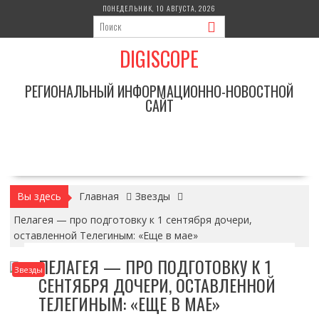
Перейти
ПОНЕДЕЛЬНИК, 10 АВГУСТА, 2026
к
содержимому
DIGISCOPE
РЕГИОНАЛЬНЫЙ ИНФОРМАЦИОННО-НОВОСТНОЙ
САЙТ
Вы здесь
Главная
Звезды
Пелагея — про подготовку к 1 сентября дочери,
оставленной Телегиным: «Еще в мае»
ПЕЛАГЕЯ — ПРО ПОДГОТОВКУ К 1
Звезды
СЕНТЯБРЯ ДОЧЕРИ, ОСТАВЛЕННОЙ
ТЕЛЕГИНЫМ: «ЕЩЕ В МАЕ»