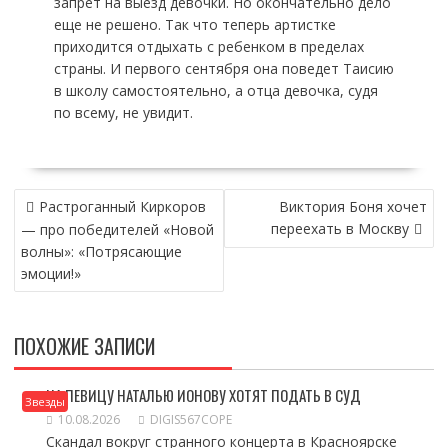
запрет на выезд девочки. Но окончательно дело
еще не решено. Так что теперь артистке
приходится отдыхать с ребенком в пределах
страны. И первого сентября она поведет Таисию
в школу самостоятельно, а отца девочка, судя
по всему, не увидит.
НАВИГАЦИЯ
Растроганный Киркоров
Виктория Боня хочет
ПО
переехать в Москву
— про победителей «Новой
ЗАПИСЯМ
волны»: «Потрясающие
эмоции!»
ПОХОЖИЕ ЗАПИСИ
НА ПЕВИЦУ НАТАЛЬЮ ИОНОВУ ХОТЯТ ПОДАТЬ В СУД
Звезды
10.08.2026
DIGIS567COPE
Скандал вокруг странного концерта в Красноярске