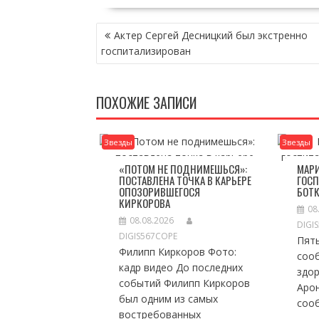
НАВИГАЦИЯ
Актер Сергей Десницкий был экстренно
ПО
госпитализирован
ЗАПИСЯМ
ПОХОЖИЕ ЗАПИСИ
Звезды
Звезды
«ПОТОМ НЕ ПОДНИМЕШЬСЯ»:
МАРИ
ПОСТАВЛЕНА ТОЧКА В КАРЬЕРЕ
ГОС
ОПОЗОРИВШЕГОСЯ
БОТ
КИРКОРОВА
08
08.08.2026
DIGI
DIGIS567COPE
Пят
Филипп Киркоров Фото:
соо
кадр видео До последних
здо
событий Филипп Киркоров
Арон
был одним из самых
сооб
востребованных