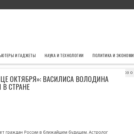
ЬЮТЕРЫ И ГАДЖЕТЫ
НАУКА И ТЕХНОЛОГИИ
ПОЛИТИКА И ЭКОНОМИ
перелом – в конце октября»: Василиса Володина дала прогноз о 
НЦЕ ОКТЯБРЯ»: ВАСИЛИСА ВОЛОДИНА
 В СТРАНЕ
дет граждан России в ближайшем будущем. Астролог