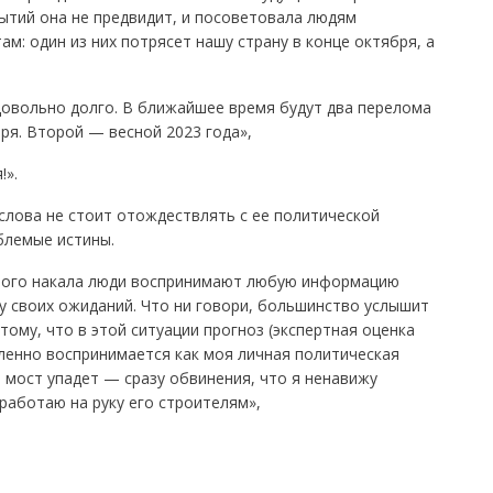
ытий она не предвидит, и посоветовала людям
м: один из них потрясет нашу страну в конце октября, а
 довольно долго. В ближайшее время будут два перелома
ря. Второй — весной 2023 года»,
!».
слова не стоит отождествлять с ее политической
ыблемые истины.
ного накала люди воспринимают любую информацию
у своих ожиданий. Что ни говори, большинство услышит
тому, что в этой ситуации прогноз (экспертная оценка
ленно воспринимается как моя личная политическая
 мост упадет — сразу обвинения, что я ненавижу
работаю на руку его строителям»,