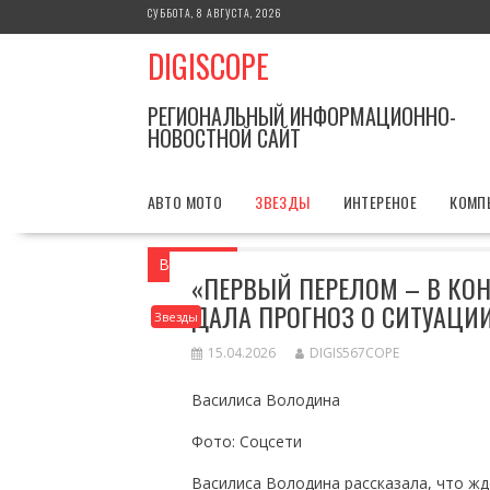
Перейти
СУББОТА, 8 АВГУСТА, 2026
к
DIGISCOPE
содержимому
РЕГИОНАЛЬНЫЙ ИНФОРМАЦИОННО-
НОВОСТНОЙ САЙТ
АВТО МОТО
ЗВЕЗДЫ
ИНТЕРЕНОЕ
КОМП
Вы здесь
Главная
Звезды
«Первый 
«ПЕРВЫЙ ПЕРЕЛОМ – В КО
ДАЛА ПРОГНОЗ О СИТУАЦИИ
Звезды
15.04.2026
DIGIS567COPE
Василиса Володина
Фото: Соцсети
Василиса Володина рассказала, что ж