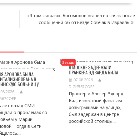
«Я там сыграю»: Богомолов вышел на связь после
сообщений об отъезде Собчак в Израиль
Звезды
В МОСКВЕ ЗАДЕРЖАЛИ
ПРАНКЕРА ЭДВАРДА БИЛА
Я АРОНОВА БЫЛА
ПИТАЛИЗИРОВАНА В
07.08.2026
КИНСКУЮ БОЛЬНИЦУ
DIGIS567COPE
.08.2026
Пранкер и блогер Эдвард
S567COPE
Бил, известный фанатам
ь лет назад СМИ
розыгрышами на улицах,
бщали о проблемах со
был задержан в центре
ровьем у Марии
российской столицы....
овой. Тогда в Сети
щалось,...