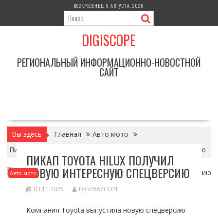
Перейти
ВОСКРЕСЕНЬЕ, 9 АВГУСТА, 2026
к
содержимому
DIGISCOPE
РЕГИОНАЛЬНЫЙ ИНФОРМАЦИОННО-НОВОСТНОЙ
САЙТ
Вы здесь
Главная
Авто мото
Пикап Toyota Hilux получил новую интересную спецверсию
ПИКАП TOYOTA HILUX ПОЛУЧИЛ
НОВУЮ ИНТЕРЕСНУЮ СПЕЦВЕРСИЮ
Авто мото
03.11.2025
DIGIS567COPE
Компания Toyota выпустила новую спецверсию