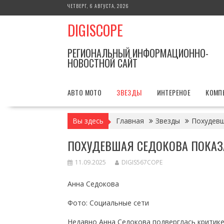
Перейти
ЧЕТВЕРГ, 6 АВГУСТА, 2026
к
DIGISCOPE
содержимому
РЕГИОНАЛЬНЫЙ ИНФОРМАЦИОННО-
НОВОСТНОЙ САЙТ
АВТО МОТО
ЗВЕЗДЫ
ИНТЕРЕНОЕ
КОМП
Вы здесь
Главная
Звезды
Похудевш
ПОХУДЕВШАЯ СЕДОКОВА ПОКАЗ
11.09.2025
DIGIS567COPE
Анна Седокова
Фото: Социальные сети
Недавно Анна Седокова подверглась критике