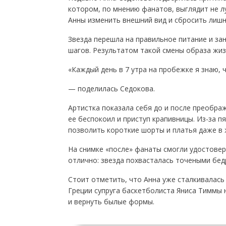
котором, по мнению фанатов, выглядит не 
Анны изменить внешний вид и сбросить лиш
Звезда перешла на правильное питание и за
шагов. Результатом такой смены образа жизн
«Каждый день в 7 утра на пробежке я знаю, ч
— поделилась Седокова.
Артистка показала себя до и после преобра
ее беспокоил и приступ крапивницы. Из-за п
позволить короткие шорты и платья даже в 
На снимке «после» фанаты смогли удостовер
отлично: звезда похвасталась точеными бед
Стоит отметить, что Анна уже сталкивалась
Греции супруга баскетболиста Яниса Тиммы н
и вернуть былые формы.