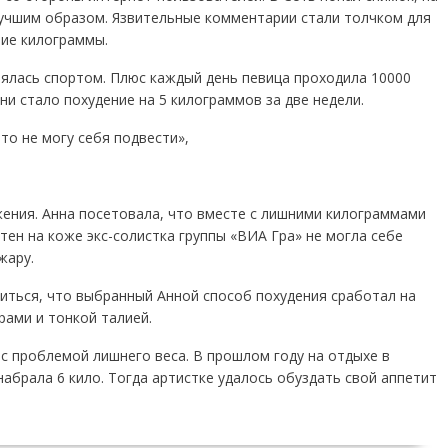
лучшим образом. Язвительные комментарии стали толчком для
ние килограммы.
нялась спортом. Плюс каждый день певица проходила 10000
и стало похудение на 5 килограммов за две недели.
то не могу себя подвести»,
жения. Анна посетовала, что вместе с лишними килограммами
ятен на коже экс-солистка группы «ВИА Гра» не могла себе
жару.
иться, что выбранный Анной способ похудения сработал на
рами и тонкой талией.
 с проблемой лишнего веса. В прошлом году на отдыхе в
абрала 6 кило. Тогда артистке удалось обуздать свой аппетит