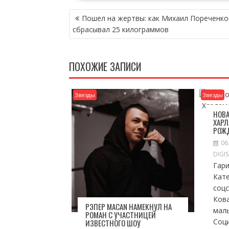
НАВИГАЦИЯ
Пошел на жертвы: как Михаил Пореченко
ПО
сбрасывал 25 килограммов
ЗАПИСЯМ
ПОХОЖИЕ ЗАПИСИ
Звезды
Звезды
НОВА
ХАРЛ
РОЖ
06
DIGI
Гари
Кат
соц
Ков
РЭПЕР MACAN НАМЕКНУЛ НА
мал
РОМАН С УЧАСТНИЦЕЙ
Соц
ИЗВЕСТНОГО ШОУ