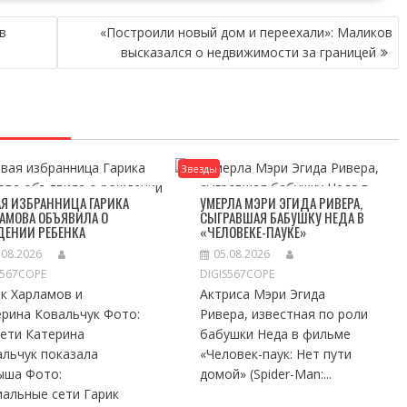
в
«Построили новый дом и переехали»: Маликов
высказался о недвижимости за границей
Звезды
Я ИЗБРАННИЦА ГАРИКА
УМЕРЛА МЭРИ ЭГИДА РИВЕРА,
АМОВА ОБЪЯВИЛА О
СЫГРАВШАЯ БАБУШКУ НЕДА В
ДЕНИИ РЕБЕНКА
«ЧЕЛОВЕКЕ-ПАУКЕ»
.08.2026
05.08.2026
S567COPE
DIGIS567COPE
к Харламов и
Актриса Мэри Эгида
ерина Ковальчук Фото:
Ривера, известная по роли
сети Катерина
бабушки Неда в фильме
альчук показала
«Человек-паук: Нет пути
ыша Фото:
домой» (Spider-Man:...
иальные сети Гарик