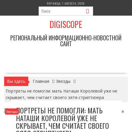
Перейти
ПЯТНИЦА, 7 АВГУСТА, 2026
к
содержимому
DIGISCOPE
РЕГИОНАЛЬНЫЙ ИНФОРМАЦИОННО-НОВОСТНОЙ
САЙТ
Вы здесь
Главная
Звезды
Портреты не помогли: мать Наташи Королевой уже не
скрывает, чем считает своего зятя-стриптизера
ПОРТРЕТЫ НЕ ПОМОГЛИ: МАТЬ
Звезды
НАТАШИ КОРОЛЕВОЙ УЖЕ НЕ
СКРЫВАЕТ, ЧЕМ СЧИТАЕТ СВОЕГО