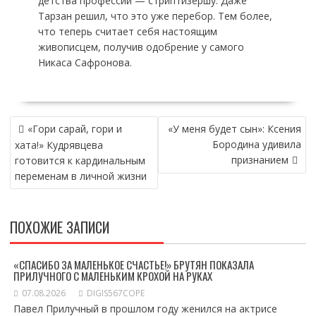
детства профессии — стриптизершу. Даже
Тарзан решил, что это уже перебор. Тем более,
что теперь считает себя настоящим
живописцем, получив одобрение у самого
Никаса Сафронова.
НАВИГАЦИЯ
«Гори сарай, гори и
«У меня будет сын»: Ксения
ПО
Бородина удивила
хата!» Кудрявцева
ЗАПИСЯМ
признанием
готовится к кардинальным
переменам в личной жизни
ПОХОЖИЕ ЗАПИСИ
«СПАСИБО ЗА МАЛЕНЬКОЕ СЧАСТЬЕ!» БРУТЯН ПОКАЗАЛА
ПРИЛУЧНОГО С МАЛЕНЬКИМ КРОХОЙ НА РУКАХ
07.08.2026
DIGIS567COPE
Павел Прилучный в прошлом году женился на актрисе