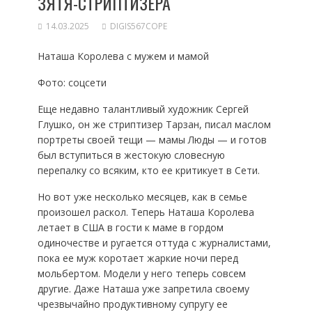
ЗЯТЯ-СТРИПТИЗЕРА
14.03.2025
DIGIS567COPE
Наташа Королева с мужем и мамой
Фото: соцсети
Еще недавно талантливый художник Сергей
Глушко, он же стриптизер Тарзан, писал маслом
портреты своей тещи — мамы Люды — и готов
был вступиться в жестокую словесную
перепалку со всяким, кто ее критикует в Сети.
Но вот уже несколько месяцев, как в семье
произошел раскол. Теперь Наташа Королева
летает в США в гости к маме в гордом
одиночестве и ругается оттуда с журналистами,
пока ее муж коротает жаркие ночи перед
мольбертом. Модели у него теперь совсем
другие. Даже Наташа уже запретила своему
чрезвычайно продуктивному супругу ее