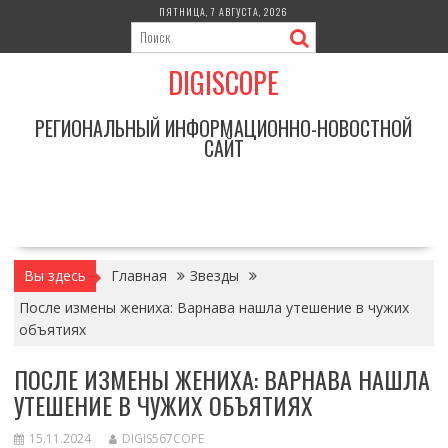
Перейти
ПЯТНИЦА, 7 АВГУСТА, 2026
к
содержимому
DIGISCOPE
РЕГИОНАЛЬНЫЙ ИНФОРМАЦИОННО-НОВОСТНОЙ
САЙТ
Вы здесь
Главная
Звезды
После измены жениха: Варнава нашла утешение в чужих
объятиях
ПОСЛЕ ИЗМЕНЫ ЖЕНИХА: ВАРНАВА НАШЛА
УТЕШЕНИЕ В ЧУЖИХ ОБЪЯТИЯХ
15.11.2024
DIGIS567COPE