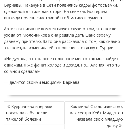
Варнавы. Накануне в Сети появились кадры фотосъемки,
сделанной в стиле лав-стори. На снимках Екатерина
выглядит очень счастливой в объятиях шоумена.
Артистка никак не комментирует слухи о том, что после
ухода от Молочникова она решила дать шанс своему
давнему приятелю. Зато она рассказала о том, как сильно
эта поездка изменила её отношение к отдыху в Турции.
«Не думала, что жаркое солнечное место так мне зайдет
однажды. Я же фанат холода и дождя, но… Алания, что ты
со мной сделала!»
— делится своими эмоциями Варнава.
НАВИГАЦИЯ
Кудрявцева впервые
Как мило! Стало известно,
ПО
показала себя после
как сестра Кейт Миддлтон
ЗАПИСЯМ
тяжелой болезни
назвала свою младшую
дочку