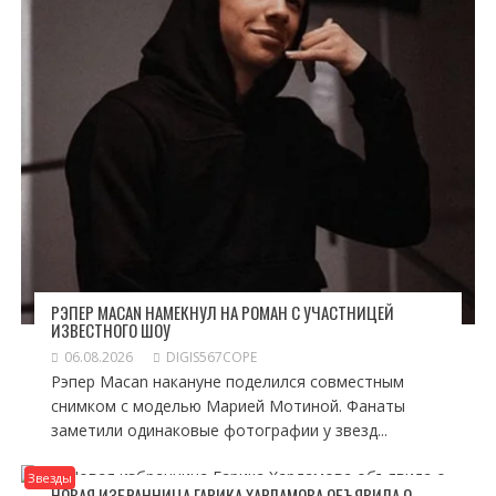
РЭПЕР MACAN НАМЕКНУЛ НА РОМАН С УЧАСТНИЦЕЙ
ИЗВЕСТНОГО ШОУ
06.08.2026
DIGIS567COPE
Рэпер Macan накануне поделился совместным
снимком с моделью Марией Мотиной. Фанаты
заметили одинаковые фотографии у звезд...
Звезды
НОВАЯ ИЗБРАННИЦА ГАРИКА ХАРЛАМОВА ОБЪЯВИЛА О