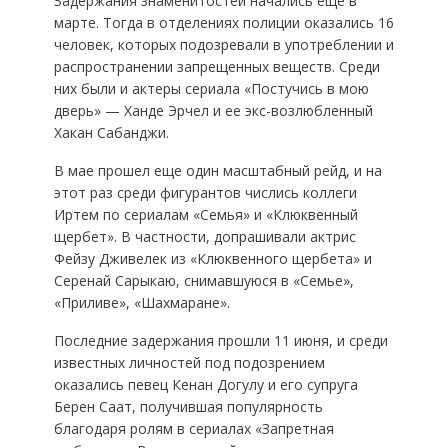
Задержания знаменитостей начались еще в
марте. Тогда в отделениях полиции оказались 16
человек, которых подозревали в употреблении и
распространении запрещенных веществ. Среди
них были и актеры сериала «Постучись в мою
дверь» — Ханде Эрчел и ее экс-возлюбленный
Хакан Сабанджи.
В мае прошел еще один масштабный рейд, и на
этот раз среди фигурантов числись коллеги
Иртем по сериалам «Семья» и «Клюквенный
щербет». В частности, допрашивали актрис
Фейзу Дживелек из «Клюквенного щербета» и
Серенай Сарыкаю, снимавшуюся в «Семье»,
«Приливе», «Шахмаране».
Последние задержания прошли 11 июня, и среди
известных личностей под подозрением
оказались певец Кенан Догулу и его супруга
Берен Саат, получившая популярность
благодаря ролям в сериалах «Запретная