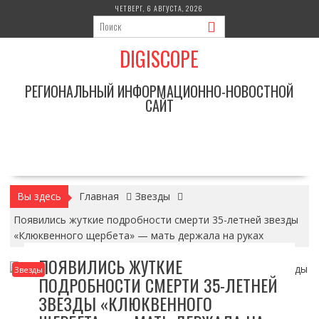
Перейти
ЧЕТВЕРГ, 6 АВГУСТА, 2026
к
содержимому
DIGISCOPE
РЕГИОНАЛЬНЫЙ ИНФОРМАЦИОННО-НОВОСТНОЙ
САЙТ
Вы здесь
Главная
Звезды
Появились жуткие подробности смерти 35-летней звезды
«Клюквенного щербета» — мать держала на руках
ПОЯВИЛИСЬ ЖУТКИЕ
Звезды
ПОДРОБНОСТИ СМЕРТИ 35-ЛЕТНЕЙ
ЗВЕЗДЫ «КЛЮКВЕННОГО