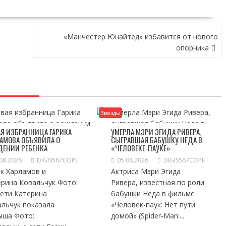
«Манчестер Юнайтед» избавится от нового
опорника
Звезды
Я ИЗБРАННИЦА ГАРИКА
УМЕРЛА МЭРИ ЭГИДА РИВЕРА,
АМОВА ОБЪЯВИЛА О
СЫГРАВШАЯ БАБУШКУ НЕДА В
ДЕНИИ РЕБЕНКА
«ЧЕЛОВЕКЕ-ПАУКЕ»
08.2026
DIGIS567COPE
05.08.2026
DIGIS567COPE
к Харламов и
Актриса Мэри Эгида
ерина Ковальчук Фото:
Ривера, известная по роли
сети Катерина
бабушки Неда в фильме
альчук показала
«Человек-паук: Нет пути
ыша Фото:
домой» (Spider-Man:...