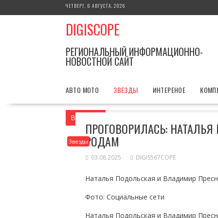
Перейти
ЧЕТВЕРГ, 6 АВГУСТА, 2026
к
DIGISCOPE
содержимому
РЕГИОНАЛЬНЫЙ ИНФОРМАЦИОННО-
НОВОСТНОЙ САЙТ
АВТО МОТО
ЗВЕЗДЫ
ИНТЕРЕНОЕ
КОМП
Вы здесь
Главная
Звезды
Проговор
ПРОГОВОРИЛАСЬ: НАТАЛЬЯ
РОДАМ
Звезды
03.08.2025
DIGIS567COPE
Наталья Подольская и Владимир Прес
Фото: Социальные сети
Наталья Подольская и Владимир Пресн