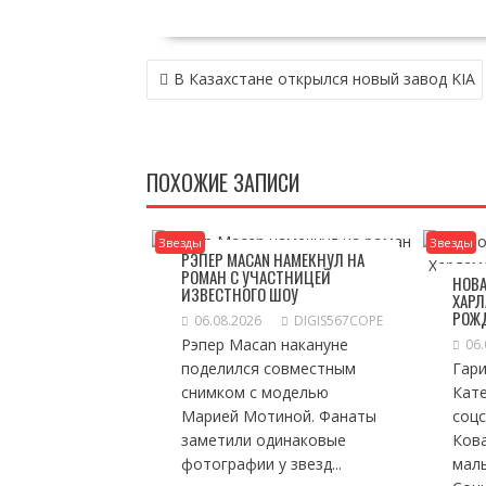
НАВИГАЦИЯ
В Казахстане открылся новый завод KIA
ПО
ЗАПИСЯМ
ПОХОЖИЕ ЗАПИСИ
Звезды
Звезды
РЭПЕР MACAN НАМЕКНУЛ НА
РОМАН С УЧАСТНИЦЕЙ
НОВА
ИЗВЕСТНОГО ШОУ
ХАРЛ
РОЖ
06.08.2026
DIGIS567COPE
Рэпер Macan накануне
06.
поделился совместным
Гари
снимком с моделью
Кат
Марией Мотиной. Фанаты
соц
заметили одинаковые
Ков
фотографии у звезд...
мал