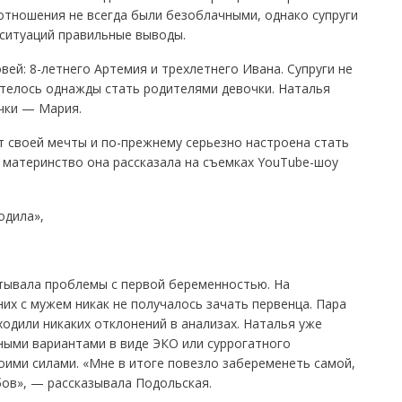
 отношения не всегда были безоблачными, однако супруги
 ситуаций правильные выводы.
вей: 8-летнего Артемия и трехлетнего Ивана. Супруги не
отелось однажды стать родителями девочки. Наталья
чки — Мария.
от своей мечты и по-прежнему серьезно настроена стать
 материнство она рассказала на съемках YouTube-шоу
одила»,
тывала проблемы с первой беременностью. На
них с мужем никак не получалось зачать первенца. Пара
ходили никаких отклонений в анализах. Наталья уже
ными вариантами в виде ЭКО или суррогатного
воими силами. «Мне в итоге повезло забеременеть самой,
бов», — рассказывала Подольская.