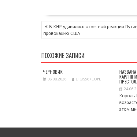
НАВИГАЦИЯ
В КНР удивились ответной реакции Путин
ПО
провокацию США
ЗАПИСЯМ
ПОХОЖИЕ ЗАПИСИ
ЧЕРНОВИК
НАЗВАНА
КАРЛ III
08.08.2026
DIGIS567COPE
ПРЕСТОЛ
24.06.
Король К
возраст
этом мно