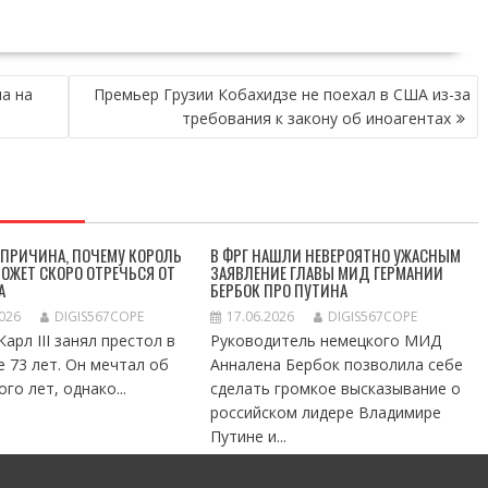
а на
Премьер Грузии Кобахидзе не поехал в США из-за
требования к закону об иноагентах
 ПРИЧИНА, ПОЧЕМУ КОРОЛЬ
В ФРГ НАШЛИ НЕВЕРОЯТНО УЖАСНЫМ
 МОЖЕТ СКОРО ОТРЕЧЬСЯ ОТ
ЗАЯВЛЕНИЕ ГЛАВЫ МИД ГЕРМАНИИ
А
БЕРБОК ПРО ПУТИНА
2026
DIGIS567COPE
17.06.2026
DIGIS567COPE
арл III занял престол в
Руководитель немецкого МИД
е 73 лет. Он мечтал об
Анналена Бербок позволила себе
го лет, однако...
сделать громкое высказывание о
российском лидере Владимире
Путине и...