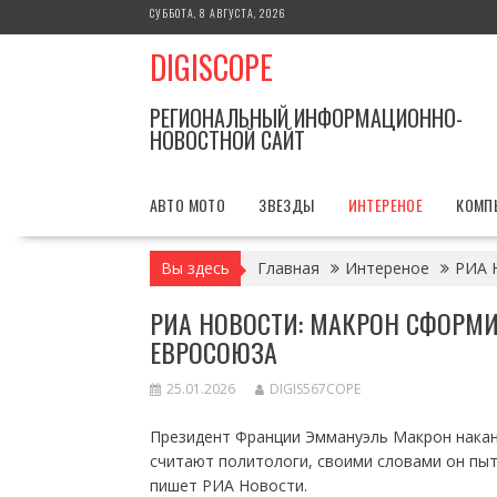
Перейти
СУББОТА, 8 АВГУСТА, 2026
к
DIGISCOPE
содержимому
РЕГИОНАЛЬНЫЙ ИНФОРМАЦИОННО-
НОВОСТНОЙ САЙТ
АВТО МОТО
ЗВЕЗДЫ
ИНТЕРЕНОЕ
КОМП
Вы здесь
Главная
Интереное
РИА 
РИА НОВОСТИ: МАКРОН СФОРМИ
ЕВРОСОЮЗА
25.01.2026
DIGIS567COPE
Президент Франции Эммануэль Макрон накану
считают политологи, своими словами он пы
пишет РИА Новости.