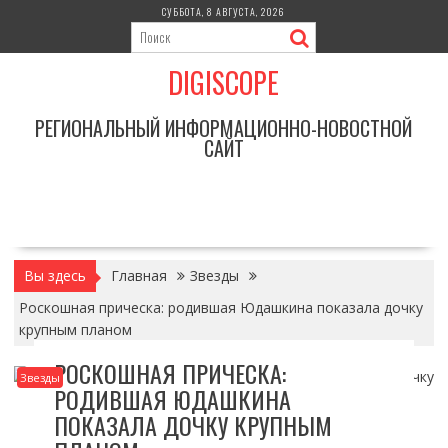
Перейти
СУББОТА, 8 АВГУСТА, 2026
к
содержимому
DIGISCOPE
РЕГИОНАЛЬНЫЙ ИНФОРМАЦИОННО-НОВОСТНОЙ
САЙТ
Вы здесь
Главная
Звезды
Роскошная прическа: родившая Юдашкина показала дочку
крупным планом
РОСКОШНАЯ ПРИЧЕСКА:
Звезды
РОДИВШАЯ ЮДАШКИНА
ПОКАЗАЛА ДОЧКУ КРУПНЫМ