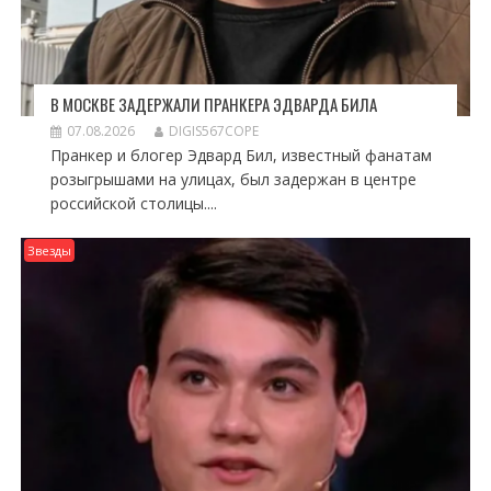
В МОСКВЕ ЗАДЕРЖАЛИ ПРАНКЕРА ЭДВАРДА БИЛА
07.08.2026
DIGIS567COPE
Пранкер и блогер Эдвард Бил, известный фанатам
розыгрышами на улицах, был задержан в центре
российской столицы....
Звезды